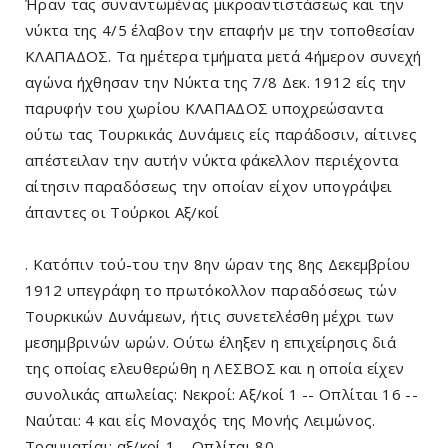
Ήραν τας συναντωμένας μικροαντιστάσεως και την
νύκτα της 4/5 έλαβον την επαφήν με την τοποθεσίαν
ΚΛΑΠΑΔΟΣ. Τα ημέτερα τμήματα μετά 4ήμερον συνεχή
αγώνα ήχθησαν την Νύκτα της 7/8 Δεκ. 1912 είς την
παρυφήν του χωρίου ΚΛΑΠΑΔΟΣ υποχρεώσαντα
ούτω τας Τουρκικάς Δυνάμεις είς παράδοσιν, αίτινες
απέστειλαν την αυτήν νύκτα φάκελλον περιέχοντα
αίτησιν παραδόσεως την οποίαν είχον υπογράψει
άπαντες οι Τούρκοι Αξ/κοί
. Κατόπιν τού-του την 8ην ώραν της 8ης Δεκεμβρίου
1912 υπεγράφη το πρωτόκολλον παραδόσεως τών
Τουρκικών Δυνάμεων, ήτις συνετελέσθη μέχρι των
μεσημβρινών ωρών. Ούτω έληξεν η επιχείρησις διά
της οποίας ελευθερώθη η ΛΕΣΒΟΣ και η οποία είχεν
συνολικάς απωλείας: Νεκροί: Αξ/κοί 1 -- Οπλίται 16 --
Ναύται: 4 και είς Μοναχός της Μονής Λειμώνος.
Τραυματίαι: αξ/κοί 1-- Οπλίται 80.