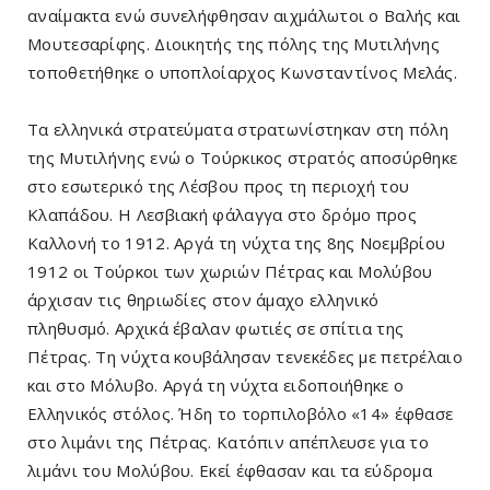
αναίμακτα ενώ συνελήφθησαν αιχμάλωτοι ο Βαλής και
Μουτεσαρίφης. Διοικητής της πόλης της Μυτιλήνης
τοποθετήθηκε ο υποπλοίαρχος Κωνσταντίνος Μελάς.
Τα ελληνικά στρατεύματα στρατωνίστηκαν στη πόλη
της Μυτιλήνης ενώ ο Τούρκικος στρατός αποσύρθηκε
στο εσωτερικό της Λέσβου προς τη περιοχή του
Κλαπάδου. Η Λεσβιακή φάλαγγα στο δρόμο προς
Καλλονή το 1912. Αργά τη νύχτα της 8ης Νοεμβρίου
1912 οι Τούρκοι των χωριών Πέτρας και Μολύβου
άρχισαν τις θηριωδίες στον άμαχο ελληνικό
πληθυσμό. Αρχικά έβαλαν φωτιές σε σπίτια της
Πέτρας. Τη νύχτα κουβάλησαν τενεκέδες με πετρέλαιο
και στο Μόλυβο. Αργά τη νύχτα ειδοποιήθηκε ο
Ελληνικός στόλος. Ήδη το τορπιλοβόλο «14» έφθασε
στο λιμάνι της Πέτρας. Κατόπιν απέπλευσε για το
λιμάνι του Μολύβου. Εκεί έφθασαν και τα εύδρομα