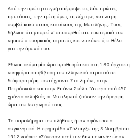
Από την πρώτη στιγμή απέρριψε τις δύο πρώτες
προτάσεις, την τρίτη όμως τη δέχτηκε, για να μη
συμβεί κακό στους κατοίκους της Μυτιλήνης. Τους
δήλωσε ότι μπορεί ν’ αποσυρθεί στο εσωτερικό του
νησιού ο τουρκικός στρατός και να κάνει ό,τι θέλει
για την άμυνά του.
Έδωσε ακόμα μία ώρα προθεσμία και στη 1:30 άρχισε η
νικηφόρα αποβίβαση του ελληνικού στρατού σε
διάφορα μέρη ταυτόχρονα. Στο λιμάνι, στην
Πετρόσκαλα και στην Επάνω Σκάλα. Ύστερα από 450
χρόνια σκλαβιάς οι Μυτιληνιοί ζούσαν την όμορφη
ώρα του λυτρωμού τους.
Το παραλήρημα του πλήθους ήταν αφάνταστα
συγκινητικό. Η εφημερίδα «Σάλπιγξ» της 8 Νοεμβρίου
1912 γράφει: «Σήμερον περί την 6ην πρωινήν ώραν