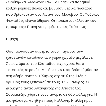
«Θράκη» και «Μακεδονία». Τα Ελληνικά πολεμικά
έριξαν μερικές βολές και βύθισαν μερικά πλοιάρια
που βρίσκονταν στο λιμάνι του Μολύβου. Οι Τούρκοι
Φενταϊδες εξαγριώθηκαν. Οι πρόκριτοι κάλεσαν τον
φρούραρχο Γκανή να ηρεμήσει τους Τούρκους.
Η μάχη
Όσο περνούσαν οι μέρες τόσο η αγωνία των
χριστιανών κατοίκων των γύρω χωριών μεγάλωνε.
Στα υψώματα του Κλαπάδου είχε οχυρωθεί ο
Τουρκικός στρατός. Μετά τις 28 Νοεμβρίου έφθασαν
στη Λέσβο αρκετοί Έλληνες στρατιώτες. Ήδη ο
αριθμός τους ξεπερνούσε τους 3.175 άνδρες. Ο
Διοικητής αντισυνταγματάρχης Απόστολος
Συρμακέζης χώρισε τους άνδρες σε δύο φάλαγγες. Η
μία φάλαγγα κινήθηκε προς Καλλονή. Η άλλη προς