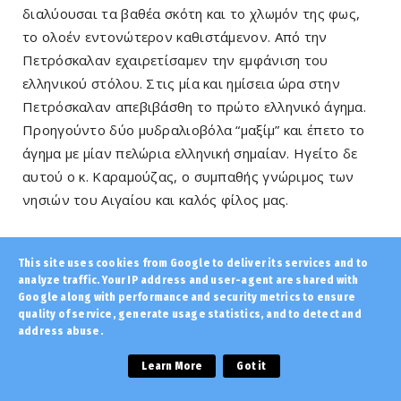
διαλύουσαι τα βαθέα σκότη και το χλωμόν της φως,
το ολοέν εντονώτερον καθιστάμενον. Από την
Πετρόσκαλαν εχαιρετίσαμεν την εμφάνιση του
ελληνικού στόλου. Στις μία και ημίσεια ώρα στην
Πετρόσκαλαν απεβιβάσθη το πρώτο ελληνικό άγημα.
Προηγούντο δύο μυδραλιοβόλα “μαξίμ” και έπετο το
άγημα με μίαν πελώρια ελληνική σημαίαν. Ηγείτο δε
αυτού ο κ. Καραμούζας, ο συμπαθής γνώριμος των
νησιών του Αιγαίου και καλός φίλος μας.
Υπό την οδηγία του κ. Καραμούζου το άγημα
This site uses cookies from Google to deliver its services and to
ακολούθησε την παραλιακήν οδόν άγουσαν προς το
analyze traffic. Your IP address and user-agent are shared with
Καστράκι και εκείθεν ανήλθεν προς το θέρετρο του
Google along with performance and security metrics to ensure
Νομάρχου.
quality of service, generate usage statistics, and to detect and
address abuse.
Πάραυτα το άγημα έκαμε κατοχήν του κυβερνητικού
Learn More
Got it
κτιρίου και επί του εξώστου αυτού, του βλέποντος