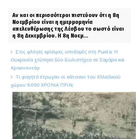
Αν και οι περισσότεροι πιστεύουν ότι η 8η
Νοεμβρίου είναι η ημερμομηνία
απελευθέρωσης της Λέσβου το σωστό είναι
η 8η Δεκεμβρίου. Η 8η Νοεμ...
Στις φλόγες κρίσιμες υποδομές στη Ρωσία: Η
Ουκρανία χτύπησε δύο διυλιστήρια σε Σαμάρα και
Κρασνοντάρ
Τι φαγητά έτρωγαν οι κάτοικοι του Ελλαδικού
χώρου 9.000 ΧΡΟΝΙΑ ΠΡΙΝ;