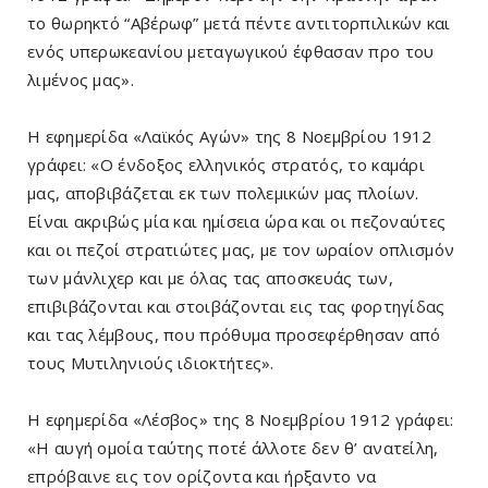
το θωρηκτό “Αβέρωφ” μετά πέντε αντιτορπιλικών και
ενός υπερωκεανίου μεταγωγικού έφθασαν προ του
λιμένος μας».
Η εφημερίδα «Λαϊκός Αγών» της 8 Νοεμβρίου 1912
γράφει: «O ένδοξος ελληνικός στρατός, το καμάρι
μας, αποβιβάζεται εκ των πολεμικών μας πλοίων.
Είναι ακριβώς μία και ημίσεια ώρα και οι πεζοναύτες
και οι πεζοί στρατιώτες μας, με τον ωραίον οπλισμόν
των μάνλιχερ και με όλας τας αποσκευάς των,
επιβιβάζονται και στοιβάζονται εις τας φορτηγίδας
και τας λέμβους, που πρόθυμα προσεφέρθησαν από
τους Μυτιληνιούς ιδιοκτήτες».
Η εφημερίδα «Λέσβος» της 8 Νοεμβρίου 1912 γράφει:
«Η αυγή ομοία ταύτης ποτέ άλλοτε δεν θ’ ανατείλη,
επρόβαινε εις τον ορίζοντα και ήρξαντο να