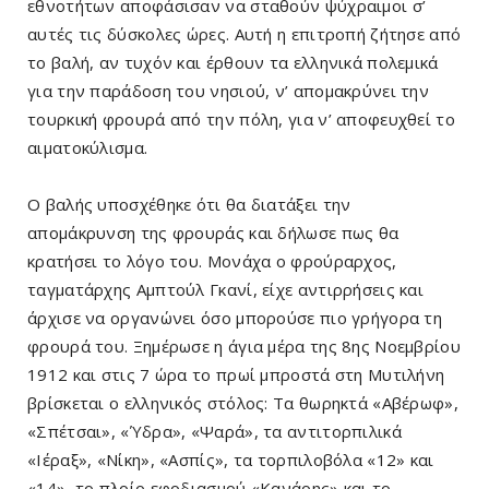
εθνοτήτων αποφάσισαν να σταθούν ψύχραιμοι σ’
αυτές τις δύσκολες ώρες. Αυτή η επιτροπή ζήτησε από
το βαλή, αν τυχόν και έρθουν τα ελληνικά πολεμικά
για την παράδοση του νησιού, ν’ απομακρύνει την
τουρκική φρουρά από την πόλη, για ν’ αποφευχθεί το
αιματοκύλισμα.
O βαλής υποσχέθηκε ότι θα διατάξει την
απομάκρυνση της φρουράς και δήλωσε πως θα
κρατήσει το λόγο του. Μονάχα ο φρούραρχος,
ταγματάρχης Αμπτούλ Γκανί, είχε αντιρρήσεις και
άρχισε να οργανώνει όσο μπορούσε πιο γρήγορα τη
φρουρά του. Ξημέρωσε η άγια μέρα της 8ης Νοεμβρίου
1912 και στις 7 ώρα το πρωί μπροστά στη Μυτιλήνη
βρίσκεται ο ελληνικός στόλος: Τα θωρηκτά «Αβέρωφ»,
«Σπέτσαι», «Ύδρα», «Ψαρά», τα αντιτορπιλικά
«Ιέραξ», «Νίκη», «Ασπίς», τα τορπιλοβόλα «12» και
«14», το πλοίο εφοδιασμού «Κανάρης» και το