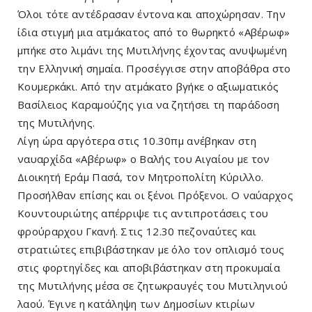
Όλοι τότε αντέδρασαν έντονα και αποχώρησαν. Την
ίδια στιγμή μια ατμάκατος από το θωρηκτό «Αβέρωφ»
μπήκε στο λιμάνι της Μυτιλήνης έχοντας ανυψωμένη
την Ελληνική σημαία. Προσέγγισε στην αποβάθρα στο
Κουμερκάκι. Από την ατμάκατο βγήκε ο αξιωματικός
Βασίλειος Καραμούζης για να ζητήσει τη παράδοση
της Μυτιλήνης.
Λίγη ώρα αργότερα στις 10.30πμ ανέβηκαν στη
ναυαρχίδα «Αβέρωφ» ο Βαλής του Αιγαίου με τον
Διοικητή Εράμ Πασά, τον Μητροπολίτη Κύριλλο.
Προσήλθαν επίσης και οι ξένοι Πρόξενοι. Ο ναύαρχος
Κουντουριώτης απέρριψε τις αντιπροτάσεις του
φρούραρχου Γκανή. Στις 12.30 πεζοναύτες και
στρατιώτες επιβιβάστηκαν με όλο τον οπλισμό τους
στις φορτηγίδες και αποβιβάστηκαν στη προκυμαία
της Μυτιλήνης μέσα σε ζητωκραυγές του Μυτιληνιού
λαού. Έγινε η κατάληψη των Δημοσίων κτιρίων