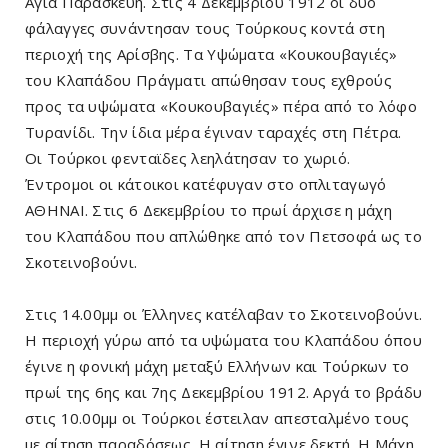
Αγία Παρασκευή. Στις 4 Δεκεμβρίου 1912 οι δυο
φάλαγγες συνάντησαν τους Τούρκους κοντά στη
περιοχή της Αρίσβης. Τα Υψώματα «Κουκουβαγιές»
του Κλαπάδου Πράγματι απώθησαν τους εχθρούς
προς τα υψώματα «Κουκουβαγιές» πέρα από το λόφο
Τυρανίδι. Την ίδια μέρα έγιναν ταραχές στη Πέτρα.
Οι Τούρκοι φενταϊδες λεηλάτησαν το χωριό.
Έντρομοι οι κάτοικοι κατέφυγαν στο οπλιταγωγό
ΑΘΗΝΑΙ. Στις 6 Δεκεμβρίου το πρωί άρχισε η μάχη
του Κλαπάδου που απλώθηκε από τον Πετσοφά ως το
Σκοτεινοβούνι.
Στις 14.00μμ οι Έλληνες κατέλαβαν το Σκοτεινοβούνι.
Η περιοχή γύρω από τα υψώματα του Κλαπάδου όπου
έγινε η φονική μάχη μεταξύ Ελλήνων και Τούρκων το
πρωί της 6ης και 7ης Δεκεμβρίου 1912. Αργά το βράδυ
στις 10.00μμ οι Τούρκοι έστειλαν απεσταλμένο τους
με αίτηση παραδόσεως. Η αίτηση έγινε δεκτή. Η Μάχη