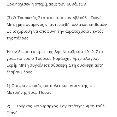
ώρα ήρχισεν η αποβίβασις των δυνάμεων.
(β) Ο Τουρκικός Στρατός υπό τον Αβδούλ - Γκανή
Μπέη μη δυνάμενος ν' αντιταχθή, αλλά και επιθυμών
ως ισχυρίσθη να αποφύγη την αιματοχυσίαν εντός
της πόλεως.
Ήταν 8 ώρα το πρωί της 8ης Νοεμβρίου 1912. Στο
γραφείο του ο Τούρκος Νομάρχης Αρχιπελάγους
Εκρέμ Μπέη συγκάλεσε σύσκεψη. Στη σύσκεψη αυτή
έλαβαν μέρος :
1) Ο στρατιωτικός και πολιτικός Διοικητής της
Μυτιλήνης Εράμ Πασάς.
2) Ο Τούρκος Φρούραρχος Ταγματάρχης Αμπντούλ
Γκανή.