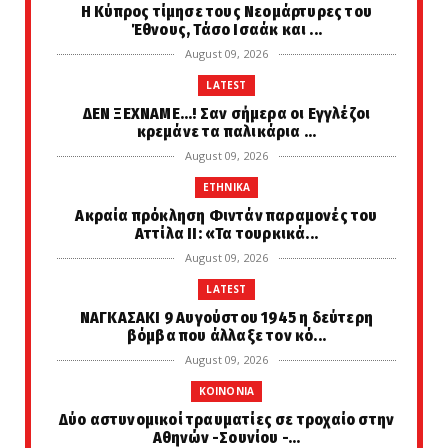
Η Κύπρος τίμησε τους Νεομάρτυρες του
Έθνους, Τάσο Ισαάκ και ...
August 09, 2026
LATEST
ΔΕΝ ΞΕΧΝΑΜΕ...! Σαν σήμερα οι Εγγλέζοι
κρεμάνε τα παλικάρια ...
August 09, 2026
ETHNIKA
Ακραία πρόκληση Φιντάν παραμονές του
Αττίλα ΙΙ: «Τα τουρκικά...
August 09, 2026
LATEST
ΝΑΓΚΑΣΑΚΙ 9 Αυγούστου 1945 η δεύτερη
βόμβα που άλλαξε τον κό...
August 09, 2026
KOINONIA
Δύο αστυνομικοί τραυματίες σε τροχαίο στην
Αθηνών -Σουνίου -...