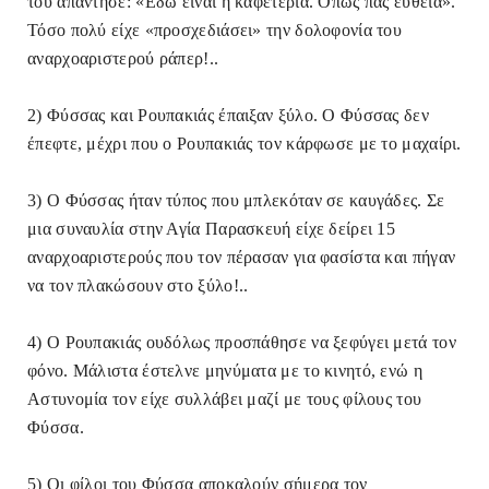
του απάντησε: «Εδώ είναι η καφετέρια. Όπως πας ευθεία».
Τόσο πολύ είχε «προσχεδιάσει» την δολοφονία του
αναρχοαριστερού ράπερ!..
2) Φύσσας και Ρουπακιάς έπαιξαν ξύλο. Ο Φύσσας δεν
έπεφτε, μέχρι που ο Ρουπακιάς τον κάρφωσε με το μαχαίρι.
3) Ο Φύσσας ήταν τύπος που μπλεκόταν σε καυγάδες. Σε
μια συναυλία στην Αγία Παρασκευή είχε δείρει 15
αναρχοαριστερούς που τον πέρασαν για φασίστα και πήγαν
να τον πλακώσουν στο ξύλο!..
4) Ο Ρουπακιάς ουδόλως προσπάθησε να ξεφύγει μετά τον
φόνο. Μάλιστα έστελνε μηνύματα με το κινητό, ενώ η
Αστυνομία τον είχε συλλάβει μαζί με τους φίλους του
Φύσσα.
5) Οι φίλοι του Φύσσα αποκαλούν σήμερα τον