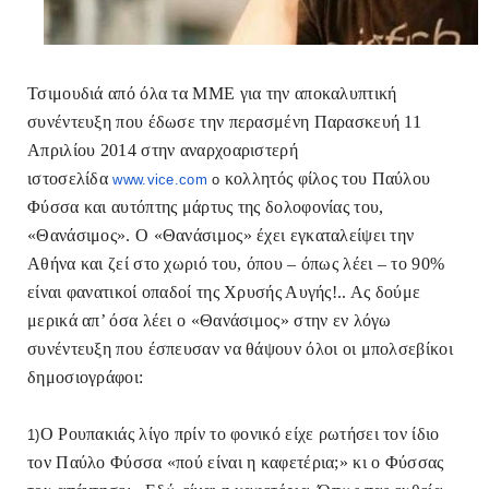
Τσιμουδιά από όλα τα ΜΜΕ για την αποκαλυπτική
συνέντευξη που έδωσε την περασμένη Παρασκευή 11
Απριλίου 2014 στην αναρχοαριστερή
ιστοσελίδα
κολλητός φίλος του Παύλου
www.vice.com
ο
Φύσσα και αυτόπτης μάρτυς της δολοφονίας του,
«Θανάσιμος». Ο «Θανάσιμος» έχει εγκαταλείψει την
Αθήνα και ζεί στο χωριό του, όπου – όπως λέει – το 90%
είναι φανατικοί οπαδοί της Χρυσής Αυγής!.. Ας δούμε
μερικά απ’ όσα λέει ο «Θανάσιμος» στην εν λόγω
συνέντευξη που έσπευσαν να θάψουν όλοι οι μπολσεβίκοι
δημοσιογράφοι:
Ο Ρουπακιάς λίγο πρίν το φονικό είχε ρωτήσει τον ίδιο
1)
τον Παύλο Φύσσα «πού είναι η καφετέρια;» κι ο Φύσσας