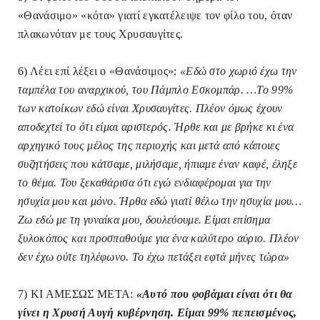
«Θανάσιμο» «κότα» γιατί εγκατέλειψε τον φίλο του, όταν
πλακωνόταν με τους Χρυσαυγίτες.
6) Λέει επί λέξει ο «Θανάσιμος»:
«Εδώ στο χωριό έχω την
ταμπέλα του αναρχικού, του Πάμπλο Εσκομπάρ. …Το 99%
των κατοίκων εδώ είναι Χρυσαυγίτες. Πλέον όμως έχουν
αποδεχτεί το ότι είμαι αριστερός. Ήρθε και με βρήκε κι ένα
αρχηγικό τους μέλος της περιοχής και μετά από κάποιες
συζητήσεις που κάτσαμε, μιλήσαμε, ήπιαμε έναν καφέ, έληξε
το θέμα. Του ξεκαθάρισα ότι εγώ ενδιαφέρομαι για την
ησυχία μου και μόνο. Ήρθα εδώ γιατί θέλω την ησυχία μου…
Ζω εδώ με τη γυναίκα μου, δουλεύουμε. Είμαι επίσημα
ξυλοκόπος και προσπαθούμε για ένα καλύτερο αύριο. Πλέον
δεν έχω ούτε τηλέφωνο. Το έχω πετάξει εφτά μήνες τώρα»
7) ΚΙ ΑΜΕΣΩΣ ΜΕΤΑ:
«Αυτό που φοβάμαι είναι ότι θα
γίνει η Χρυσή Αυγή κυβέρνηση. Είμαι 99% πεπεισμένος,