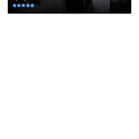
August 07, 2026
LATEST
«Δροσιά» και σύνεση: Δέκα τρικ για να
κρατήσει περισσότερο η...
August 07, 2026
KOINONIA
Συνελήφθη μέσα σε προαύλιο σχολείου στο
Μαρούσι 35χρονος αλλ...
August 07, 2026
LATEST
Τηλεργασία: Ο αντίκτυπος στην ψυχική υγεία
και το «δικαίωμα ...
August 07, 2026
PERIVALLON
Τριμερής αμυντική συμφωνία Τουρκίας,
Σαουδικής Αραβίας και Π...
August 07, 2026