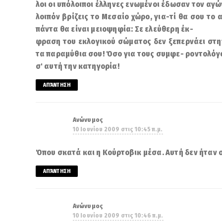
λοι οι υπόλοιποι έλληνες ενωμένοι έδωσαν τον αγώ
λοιπόν βρίζεις το Μεσαίο χώρο, για-τί θα σου το
πάντα θα είναι μειοψηφία: Σε ελεύθερη έκ-
φραση του εκλογικού σώματος δεν ξεπερνάει στην
τα παραμύθια σου! Όσο για τους συμφε- ροντολόγο
σ' αυτή την κατηγορία!
ΑΠΆΝΤΗΣΗ
Ανώνυμος
10 Ιουνίου 2009 στις 10:45 π.μ.
Όπου σκατά και η Κούρτοβικ μέσα. Αυτή δεν ήταν 
ΑΠΆΝΤΗΣΗ
Ανώνυμος
10 Ιουνίου 2009 στις 10:46 π.μ.