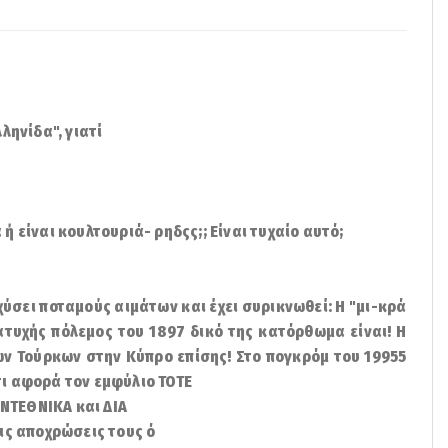
ληνίδα", γιατί
ή είναι κουλτουριά- ρηδςς;; Είναι τυχαίο αυτό;
 χύσει ποταμούς αιμάτων και έχει συρικνωθεί: Η "μι-κρά
ατυχής πόλεμος του 1897 δικό της κατόρθωμα είναι! Η
ν Τούρκων στην Κύπρο επίσης! Στο πογκρόμ του 19955
τι αφορά τον εμφύλιο ΤΟΤΕ
ΑΝΤΕΘΝΙΚΑ και ΔΙΑ
τις αποχρώσεις τους ό