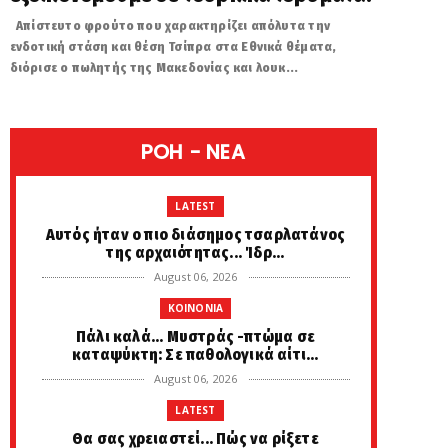
Απίστευτο φρούτο που χαρακτηρίζει απόλυτα την
ενδοτική στάση και θέση Τσίπρα στα Εθνικά θέματα,
διόρισε ο πωλητής της Μακεδονίας και λουκ...
POH - NEA
LATEST
Αυτός ήταν ο πιο διάσημος τσαρλατάνος
της αρχαιότητας... Ίδρ...
August 06, 2026
KOINONIA
Πάλι καλά... Μυστράς -πτώμα σε
καταψύκτη: Σε παθολογικά αίτι...
August 06, 2026
LATEST
Θα σας χρειαστεί... Πώς να ρίξετε