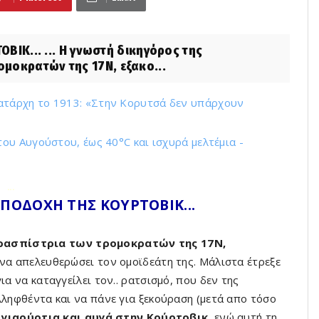
ΟΒΙΚ... ... Η γνωστή δικηγόρος της
μοκρατών της 17Ν, εξακο...
τάρχη το 1913: «Στην Κορυτσά δεν υπάρχουν
υ Αυγούστου, έως 40°C και ισχυρά μελτέμια -
...
ΥΠΟΔΟΧΗ ΤΗΣ ΚΟΥΡΤΟΒΙΚ...
ρασπίστρια των τρομοκρατών της 17Ν,
 να απελευθερώσει τον ομοϊδεάτη της. Μάλιστα έτρεξε
ια να καταγγείλει τον.. ρατσισμό, που δεν της
λληφθέντα και να πάνε για ξεκούραση (μετά απο τόσο
γιαούρτια και αυγά στην Κούρτοβικ,
ενώ αυτή τη