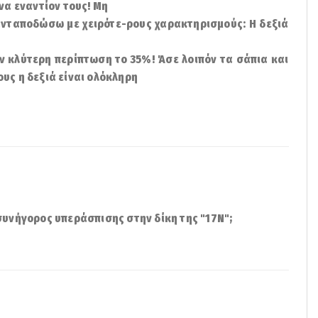
να εναντίον τους! Μη
 ανταποδώσω με χειρότε-ρους χαρακτηρισμούς: Η δεξιά
 κλύτερη περίπτωση το 35%! Άσε λοιπόν τα σάπια και
υς η δεξιά είναι ολόκληρη
συνήγορος υπεράσπισης στην δίκη της "17Ν";