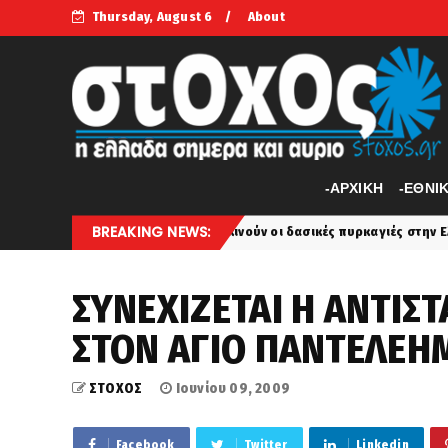
Thursday, August 6
About
-APXIKH
-ΕΘΝΙ
BREAKING NEWS:
eteo: Πότε ξεκινούν οι δασικές πυρκαγιές στην Ελλάδα, οι έξι πιο επικ
ΣΥΝΕΧΙΖΕΤΑΙ Η ΑΝΤΙΣ
ΣΤΟΝ ΑΓΙΟ ΠΑΝΤΕΛΕΗΜ
ΣΤΟΧΟΣ
Ιουνίου 09, 2009
Facebook
Twitter
Linkedin