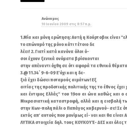
Ανώνυμος
10 Ιουνίου 2009 στις 8:57 π.μ.
1.Μία και μόνη ερώτηση: Αυτή η Κούρτοβικ είναι "ελ
το επώνυμό της μόνο κάτι τέτοιο δε
λέει! 2. Γιατί κατά κανόνα όλοι ό-
σοι έχουν ξενικά ονόματα βρίσκονται
στην απέναντι όχθη σε ότι αφορά τα εθνικά θέματα 
3.@ 11.34΄ 9-6-09 Ε΄ όχι και η δε-
ξιά έχει δώσει ποταμούς αιμάτων! Εξ
αιτίας της προδοτικής πολιτικής της το έθνος έχει
και έντιμος Ελλάς" του 19ου αι ώνα καθώς και ο 
Μικρασιατική καταστροφή, αλλά και η εισβολή τω
στην Κων-πολη πάλι ο Παπάγος κυβερνού- σε! Σε ό
εκτός απ' αυτούς που μονίμως εί- ναι και θα είναι 
ΛΥΤΙΚΑ στοιχεία δηλ. τους ΚΟΥΚΟΥΈ- ΔΕΣ και όλες 