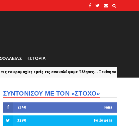
ΑΣΦΑΛΕΙΑΣ
-ΙΣΤΟΡΙΑ
ς τις ανακαλύψαμε Έλληνες... Ξεκίνησαν από τα ταυροκαθάρψια της Αρχα
ΣΥΝΤΟΝΙΣΟΥ ΜΕ ΤΟΝ «ΣΤΟΧΟ»
2340
Fans
3290
Followers