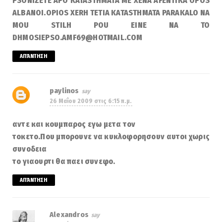
PSONIZETE APO KATASTHMATA ME XENA AFENTIKA OPOS
ALBANOI.OPIOS XERH TETIA KATASTHMATA PARAKALO NA
MOU STILH POU EINE NA TO
DHMOSIEPSO.AMF69@HOTMAIL.COM
ΑΠΆΝΤΗΣΗ
paylinos
26 Μαΐου 2009 στις 6:15 π.μ.
αντε και κουμπαρος εγω μετα τον
τοκετο.Που μπορουνε να κυκλοφορησουν αυτοι χωρις
συνοδεια
το γιαουρτι θα παει συνεφο.
ΑΠΆΝΤΗΣΗ
Alexandros