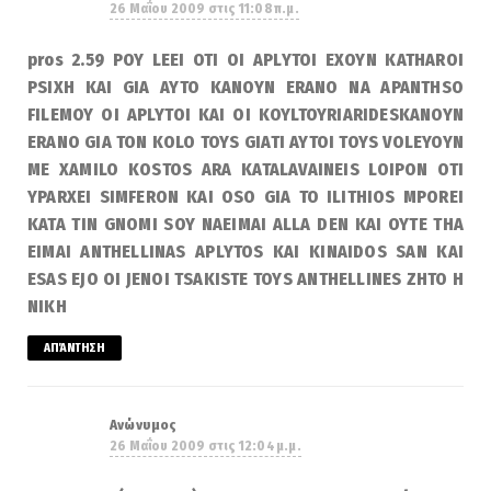
26 Μαΐου 2009 στις 11:08 π.μ.
pros 2.59 POY LEEI OTI OI APLYTOI EXOYN KATHAROI
PSIXH KAI GIA AYTO KANOYN ERANO NA APANTHSO
FILEMOY OI APLYTOI KAI OI KOYLTOYRIARIDESKANOYN
ERANO GIA TON KOLO TOYS GIATI AYTOI TOYS VOLEYOYN
ME XAMILO KOSTOS ARA KATALAVAINEIS LOIPON OTI
YPARXEI SIMFERON KAI OSO GIA TO ILITHIOS MPOREI
KATA TIN GNOMI SOY NAEIMAI ALLA DEN KAI OYTE THA
EIMAI ANTHELLINAS APLYTOS KAI KINAIDOS SAN KAI
ESAS EJO OI JENOI TSAKISTE TOYS ANTHELLINES ZHTO H
NIKH
ΑΠΆΝΤΗΣΗ
Ανώνυμος
26 Μαΐου 2009 στις 12:04 μ.μ.