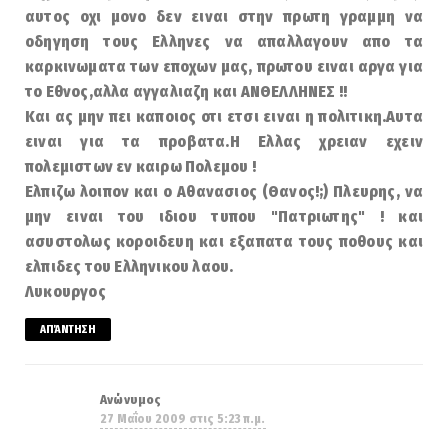
αυτος οχι μονο δεν ειναι στην πρωτη γραμμη να
οδηγηση τους Ελληνες να απαλλαγουν απο τα
καρκινωματα των εποχων μας, πρωτου ειναι αργα για
το Εθνος,αλλα αγγαλιαζη και ΑΝΘΕΛΛΗΝΕΣ !!
Και ας μην πει καποιος οτι ετσι ειναι η πολιτικη.Αυτα
ειναι για τα προβατα.Η Ελλας χρειαν εχειν
πολεμιστων εν καιρω Πολεμου !
Ελπιζω λοιπον και ο Αθανασιος (Θανος!;) Πλευρης, να
μην ειναι του ιδιου τυπου "Πατριωτης" ! και
ασυστολως κοροιδευη και εξαπατα τους ποθους και
ελπιδες του Ελληνικου λαου.
Λυκουργος
ΑΠΆΝΤΗΣΗ
Ανώνυμος
27 Μαΐου 2009 στις 5:23 π.μ.