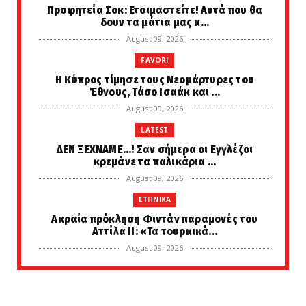
Προφητεία Σοκ: Ετοιμαστείτε! Αυτά που θα
δουν τα μάτια μας κ...
August 09, 2026
FAVORI
Η Κύπρος τίμησε τους Νεομάρτυρες του
Έθνους, Τάσο Ισαάκ και ...
August 09, 2026
LATEST
ΔΕΝ ΞΕΧΝΑΜΕ...! Σαν σήμερα οι Εγγλέζοι
κρεμάνε τα παλικάρια ...
August 09, 2026
ETHNIKA
Ακραία πρόκληση Φιντάν παραμονές του
Αττίλα ΙΙ: «Τα τουρκικά...
August 09, 2026
LATEST
ΝΑΓΚΑΣΑΚΙ 9 Αυγούστου 1945 η δεύτερη
βόμβα που άλλαξε τον κό...