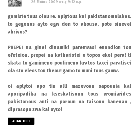
26 Μαΐου 2009 στις 9:12 π.μ.
gamiste tous olou re. aplytous kai pakistanomalakes.
to gegonos ayto egw den to akousa, pote sinevei
akrivos?
PREPEI na ginei dinamiki paremvasi enandion tou
efeteiou. prepei na katharistei o topos ekei pera! ti
skata to gamimeno poulimeno kratos taxei paratisei
ola sto eleos tou theou! gamo to muni tous gamw.
oi aplytoi apo tin alli mazevoun sapounia kai
aporipadika na kseskatisoun tous vromiarides
pakistanous anti na paroun na taisoun kanenan ,
diprosopa zwa kai aytoi
ΑΠΆΝΤΗΣΗ