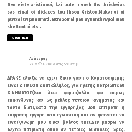
Den eiste xristianoi, kai oute h vash ths thriskeias
sas einai oi didaxes tou Ihsou Xristou.Makarioi oi
ptwxoi tw pneumati. Ntrepomai pou synanthrwpoi mou
skeftontai etsi.
ΑΠΆΝΤΗΣΗ
Ανώνυμος
27 Μαΐου 2009 στις 5:08 π.μ.
ΔΡΑΚΕ ελπιζω να εχεις δικιο γιατι ο Καρατσαφερης
ειναι ο ΠΛΕΟΝ ακαταλληλος, για ηγετης Πατριωτικου
ΚΙΝΗΜΑΤΟΣ(δεν λεω κομμα)αλλα και ακρως
επικινδυνος και ως μελλος τετοιου κινηματος και
τουτο διοτι,κατα την εγγυρη,(ας μου επιτραπη η
εκφραση εγγυρη οσο εγωιστικη και αν φαινεται να
ειναι),γνωμη μου ειναι βαλτος εκει.Δεν μπορω να
δεχτω πατριωτη οπου σε τετοιες δυσκολες ωρες,