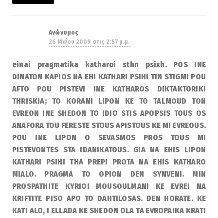
Ανώνυμος
26 Μαΐου 2009 στις 2:57 μ.μ.
einai pragmatika katharoi sthn psixh. POS INE
DINATON KAPIOS NA EHI KATHARI PSIHI TIN STIGMI POU
AFTO POU PISTEVI INE KATHAROS DIKTAKTORIKI
THRISKIA; TO KORANI LIPON KE TO TALMOUD TON
EVREON INE SHEDON TO IDIO STIS APOPSIS TOUS OS
ANAFORA TOU FERESTE STOUS APISTOUS KE MI EVREOUS.
POU INE LIPON O SEVASMOS PROS TOUS MI
PISTEVONTES STA IDANIKATOUS. GIA NA EHIS LIPON
KATHARI PSIHI THA PREPI PROTA NA EHIS KATHARO
MIALO. PRAGMA TO OPION DEN SYNVENI. MIN
PROSPATHITE KYRIOI MOUSOULMANI KE EVREI NA
KRIFTITE PISO APO TO DAHTILOSAS. DEN HORATE. KE
KATI ALO, I ELLADA KE SHEDON OLA TA EVROPAIKA KRATI