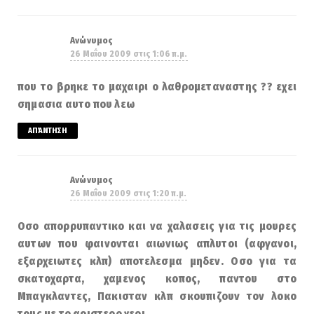
Ανώνυμος
26 Μαΐου 2009 στις 1:06 π.μ.
που το βρηκε το μαχαιρι ο λαθρομεταναστης ?? εχει
σημασια αυτο που λεω
ΑΠΆΝΤΗΣΗ
Ανώνυμος
26 Μαΐου 2009 στις 1:20 π.μ.
Οσο απορρυπαντικο και να χαλασεις για τις μουρες
αυτων που φαινονται αιωνιως απλυτοι (αφγανοι,
εξαρχειωτες κλπ) αποτελεσμα μηδεν. Οσο για τα
σκατοχαρτα, χαμενος κοπος, παντου στο
Μπαγκλαντες, Πακισταν κλπ σκουπιζουν τον λοκο
τους με το αριστερο χερι.