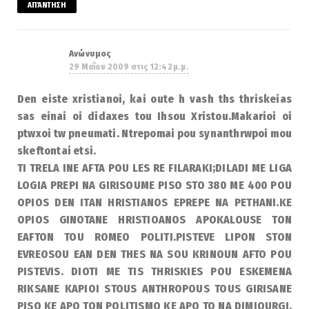
ΑΠΆΝΤΗΣΗ
Ανώνυμος
29 Μαΐου 2009 στις 12:42 μ.μ.
Den eiste xristianoi, kai oute h vash ths thriskeias
sas einai oi didaxes tou Ihsou Xristou.Makarioi oi
ptwxoi tw pneumati. Ntrepomai pou synanthrwpoi mou
skeftontai etsi.
TI TRELA INE AFTA POU LES RE FILARAKI;DILADI ME LIGA
LOGIA PREPI NA GIRISOUME PISO STO 380 ME 400 POU
OPIOS DEN ITAN HRISTIANOS EPREPE NA PETHANI.KE
OPIOS GINOTANE HRISTIOANOS APOKALOUSE TON
EAFTON TOU ROMEO POLITI.PISTEVE LIPON STON
EVREOSOU EAN DEN THES NA SOU KRINOUN AFTO POU
PISTEVIS. DIOTI ME TIS THRISKIES POU ESKEMENA
RIKSANE KAPIOI STOUS ANTHROPOUS TOUS GIRISANE
PISO KE APO TON POLITISMO KE APO TO NA DIMIOURGI,