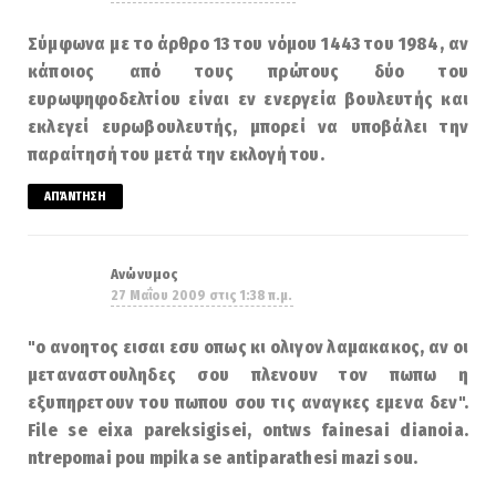
Σύμφωνα με το άρθρο 13 του νόμου 1443 του 1984, αν
κάποιος από τους πρώτους δύο του
ευρωψηφοδελτίου είναι εν ενεργεία βουλευτής και
εκλεγεί ευρωβουλευτής, μπορεί να υποβάλει την
παραίτησή του μετά την εκλογή του.
ΑΠΆΝΤΗΣΗ
Ανώνυμος
27 Μαΐου 2009 στις 1:38 π.μ.
"ο ανοητος εισαι εσυ οπως κι ολιγον λαμακακος, αν οι
μεταναστουληδες σου πλενουν τον πωπω η
εξυπηρετουν του πωπου σου τις αναγκες εμενα δεν".
File se eixa pareksigisei, ontws fainesai dianoia.
ntrepomai pou mpika se antiparathesi mazi sou.