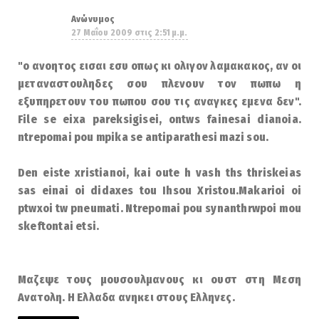
Ανώνυμος
27 Μαΐου 2009 στις 2:51 μ.μ.
"ο ανοητος εισαι εσυ οπως κι ολιγον λαμακακος, αν οι
μεταναστουληδες σου πλενουν τον πωπω η
εξυπηρετουν του πωπου σου τις αναγκες εμενα δεν".
File se eixa pareksigisei, ontws fainesai dianoia.
ntrepomai pou mpika se antiparathesi mazi sou.
Den eiste xristianoi, kai oute h vash ths thriskeias
sas einai oi didaxes tou Ihsou Xristou.Makarioi oi
ptwxoi tw pneumati. Ntrepomai pou synanthrwpoi mou
skeftontai etsi.
Μαζεψε τους μουσουλμανους κι ουστ στη Μεση
Ανατολη. Η Ελλαδα ανηκει στους Ελληνες.