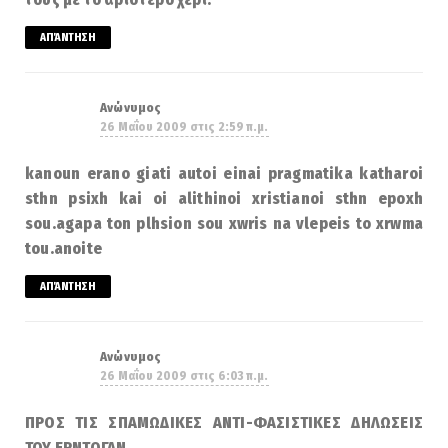
ΑΠΆΝΤΗΣΗ
Ανώνυμος
26 Μαΐου 2009 στις 2:59 π.μ.
kanoun erano giati autoi einai pragmatika katharoi
sthn psixh kai oi alithinoi xristianoi sthn epoxh
sou.agapa ton plhsion sou xwris na vlepeis to xrwma
tou.anoite
ΑΠΆΝΤΗΣΗ
Ανώνυμος
26 Μαΐου 2009 στις 6:03 π.μ.
ΠΡΟΣ ΤΙΣ ΣΠΑΜΩΔΙΚΕΣ ΑΝΤΙ-ΦΑΣΙΣΤΙΚΕΣ ΔΗΛΩΣΕΙΣ
ΤΟΥ ΕΡΝΤΟΓΑΝ