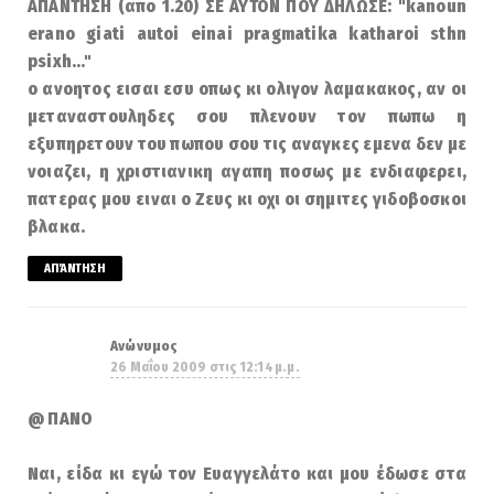
ΑΠΑΝΤΗΣΗ (απο 1.20) ΣΕ ΑΥΤΟΝ ΠΟΥ ΔΗΛΩΣΕ: "kanoun
erano giati autoi einai pragmatika katharoi sthn
psixh..."
ο ανοητος εισαι εσυ οπως κι ολιγον λαμακακος, αν οι
μεταναστουληδες σου πλενουν τον πωπω η
εξυπηρετουν του πωπου σου τις αναγκες εμενα δεν με
νοιαζει, η χριστιανικη αγαπη ποσως με ενδιαφερει,
πατερας μου ειναι ο Ζευς κι οχι οι σημιτες γιδοβοσκοι
βλακα.
ΑΠΆΝΤΗΣΗ
Ανώνυμος
26 Μαΐου 2009 στις 12:14 μ.μ.
@ ΠΑΝΟ
Ναι, είδα κι εγώ τον Ευαγγελάτο και μου έδωσε στα