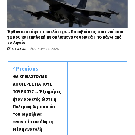
Ήρθαν κι απόψε οι «πελάτες»... Παραβιάσεις του εναέριου
χώρου και εμπλοκή με οπλισμένα τουρκικά F-16 πάνω από
το Αιγαίο
ΣΤΟΧΟΣ
August 06, 2026
Previous
ΘΑ ΧΡΕΙΑΣΤΟΥΜΕ
ΛΙΓΟΤΕΡΕΣ ΓΙΑ ΤΟΥΣ
ΤΟΥΡΚΟΥΣ... Έξι ημέρες
ήταν αρκετές ώστε η
Πολεμική Αεροπορία
του Ισραήλ να
«γονατίσει» όλη τη
Μέση Ανατολή