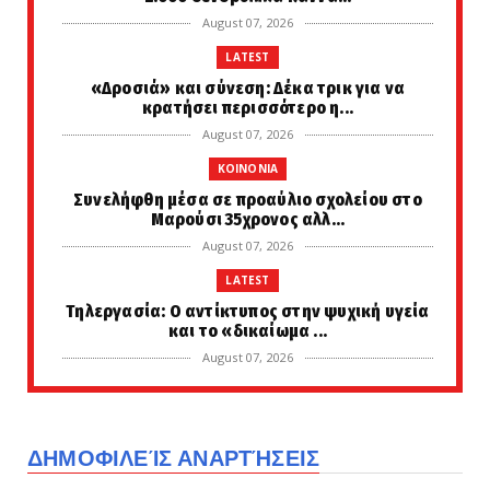
August 07, 2026
LATEST
«Δροσιά» και σύνεση: Δέκα τρικ για να
κρατήσει περισσότερο η...
August 07, 2026
KOINONIA
Συνελήφθη μέσα σε προαύλιο σχολείου στο
Μαρούσι 35χρονος αλλ...
August 07, 2026
LATEST
Τηλεργασία: Ο αντίκτυπος στην ψυχική υγεία
και το «δικαίωμα ...
August 07, 2026
PERIVALLON
Τριμερής αμυντική συμφωνία Τουρκίας,
Σαουδικής Αραβίας και Π...
ΔΗΜΟΦΙΛΕΊΣ ΑΝΑΡΤΉΣΕΙΣ
August 07, 2026