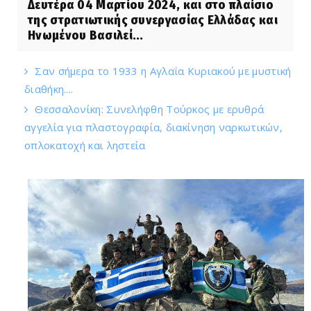
Δευτέρα 04 Μαρτίου 2024, και στο πλαίσιο
της στρατιωτικής συνεργασίας Ελλάδας και
Ηνωμένου Βασιλεί...
Σαν σήμερα το 1933 η Αγλαΐα Κυριακού με μυστική
διαθήκη....
Θεσσαλονίκη: Συνελήφθη Τούρκος με ερυθρά
αγγελία για πλαστογραφία, διακίνηση ναρκωτικών,
οπλοκατοχή και ληστεία