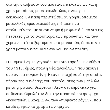
διά την στίλβωσιν του μύστακος πελατών ως και η
χρησιμοποίησις μουστακωδετών», ανέφερε η
εγκύκλιος. Εν πάση περιπτώσει, αν χρησιμοποιείτο
μεταλλικός «μουστακοδέτης», έπρεπε να
απολυμαίνεται με οινόπνευμα ή με φωτιά. Όσο για τις
πετσέτες για το σκούπισμα των προσώπων και των
χεριών μετά το ξύρισμα και το μανικιούρ, έπρεπε να
χρησιμοποιούνται για έναν και μόνον πελάτη.
Η πιγμεντίνη Το γεγονός που συντάραζε την Αθήνα
του 1913, όμως, ήταν η νέα ανακάλυψη που άκουγε
στο όνομα πιγμεντίνη. Ήταν η εποχή κατά την οποία,
πέραν της σύνδεσης του ασπρίσματος των μαλλιών
με τα γηρατειά, θεωρείτο πλέον ότι επρόκειτο για
ασθένεια. Οφειλόταν δε στην παρουσία στην τρίχα
«κακοποιών μικροβίων», των «πιγμεντοφάγων», που
κατέστρεφαν το χρώμα των τριχών.