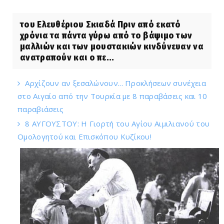
του Ελευθέριου Σκιαδά Πριν από εκατό
χρόνια τα πάντα γύρω από το βάψιμο των
μαλλιών και των μουστακιών κινδύνευαν να
ανατραπούν και ο πε...
Αρχίζουν αν ξεσαλώνουν... Προκλήσεων συνέχεια
στο Αιγαίο από την Τουρκία με 8 παραβάσεις και 10
παραβιάσεις
8 ΑΥΓΟΥΣΤΟΥ: Η Γιορτή του Αγίου Αιμιλιανού του
Ομολογητού και Επισκόπου Κυζίκου!