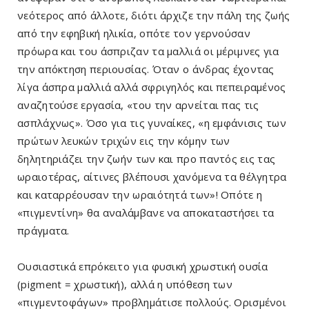
νεότερος από άλλοτε, διότι άρχιζε την πάλη της ζωής
από την εφηβική ηλικία, οπότε τον γερνούσαν
πρόωρα και του άσπριζαν τα μαλλιά οι μέριμνες για
την απόκτηση περιουσίας. Όταν ο άνδρας έχοντας
λίγα άσπρα μαλλιά αλλά σφριγηλός και πεπειραμένος
αναζητούσε εργασία, «του την αρνείται πας τις
ασπλάχνως». Όσο για τις γυναίκες, «η εμφάνισις των
πρώτων λευκών τριχών εις την κόμην των
δηλητηριάζει την ζωήν των και προ παντός εις τας
ωραιοτέρας, αίτινες βλέπουσι χανόμενα τα θέλγητρα
και καταρρέουσαν την ωραιότητά των»! Οπότε η
«πιγμεντίνη» θα αναλάμβανε να αποκαταστήσει τα
πράγματα.
Ουσιαστικά επρόκειτο για φυσική χρωστική ουσία
(pigment = χρωστική), αλλά η υπόθεση των
«πιγμεντοφάγων» προβλημάτισε πολλούς. Ορισμένοι