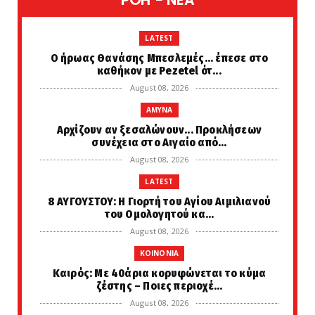
POH - NEA
LATEST
Ο ήρωας Θανάσης Μπεσλεμές... έπεσε στο
καθήκον με Pezetel ότ...
August 08, 2026
AMYNA
Αρχίζουν αν ξεσαλώνουν... Προκλήσεων
συνέχεια στο Αιγαίο από...
August 08, 2026
LATEST
8 ΑΥΓΟΥΣΤΟΥ: Η Γιορτή του Αγίου Αιμιλιανού
του Ομολογητού κα...
August 08, 2026
KOINONIA
Καιρός: Με 40άρια κορυφώνεται το κύμα
ζέστης – Ποιες περιοχέ...
August 08, 2026