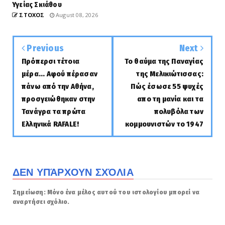
Υγείας Σκιάθου
ΣΤΟΧΟΣ
August 08, 2026
Previous
Next
Πρόπερσι τέτοια
Το θαύμα της Παναγίας
μέρα... Αφού πέρασαν
της Μελικιώτισσας:
πάνω από την Αθήνα,
Πώς έσωσε 55 ψυχές
προσγειώθηκαν στην
απο τη μανία και τα
Τανάγρα τα πρώτα
πολυβόλα των
Ελληνικά RAFALE!
κομμουνιστών το 1947
ΔΕΝ ΥΠΆΡΧΟΥΝ ΣΧΌΛΙΑ
Σημείωση: Μόνο ένα μέλος αυτού του ιστολογίου μπορεί να
αναρτήσει σχόλιο.