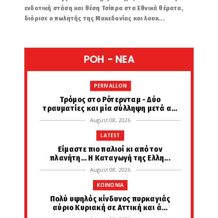
ενδοτική στάση και θέση Τσίπρα στα Εθνικά θέματα,
διόρισε ο πωλητής της Μακεδονίας και λουκ...
POH - NEA
PERIVALLON
Tρόμος στο Ρότερνταμ - Δύο
τραυματίες και μία σύλληψη μετά α...
August 08, 2026
LATEST
Είμαστε πιο παλιοί κι από τον
πλανήτη... Η Καταγωγή της Ελλη...
August 08, 2026
KOINONIA
Πολύ υψηλός κίνδυνος πυρκαγιάς
αύριο Κυριακή σε Αττική και ά...