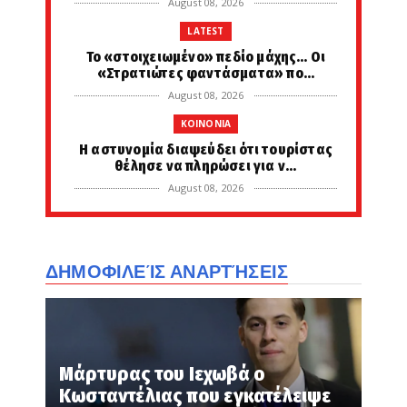
August 08, 2026
LATEST
Το «στοιχειωμένο» πεδίο μάχης… Οι
«Στρατιώτες φαντάσματα» πο...
August 08, 2026
KOINONIA
Η αστυνομία διαψεύδει ότι τουρίστας
θέλησε να πληρώσει για ν...
August 08, 2026
LATEST
Αποκάλυψη: Οι Έλληνες γνώριζαν την
Άλγεβρα πριν 2500 χρόνια ...
ΔΗΜΟΦΙΛΕΊΣ ΑΝΑΡΤΉΣΕΙΣ
August 08, 2026
PERIVALLON
Στις φλόγες κρίσιμες υποδομές στη
Ρωσία: Η Ουκρανία χτύπησε ...
Μάρτυρας του Ιεχωβά ο
August 08, 2026
Κωσταντέλιας που εγκατέλειψε
LATEST