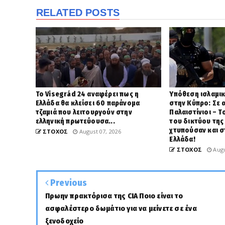
RELATED POSTS
Το Visegrád 24 αναφέρει πως η
Υπόθεση ισλαμι
Ελλάδα θα κλείσει 60 παράνομα
στην Κύπρο: Σε 
τζαμιά που λειτουργούν στην
Παλαιστίνιοι – 
ελληνική πρωτεύουσα...
του δικτύου της 
χτυπούσαν και σ
ΣΤΟΧΟΣ
August 07, 2026
Ελλάδα!
ΣΤΟΧΟΣ
Augu
Previous
Πρωην πρακτόρισα της CIA Ποιο είναι το
ασφαλέστερο δωμάτιο για να μείνετε σε ένα
ξενοδοχείο