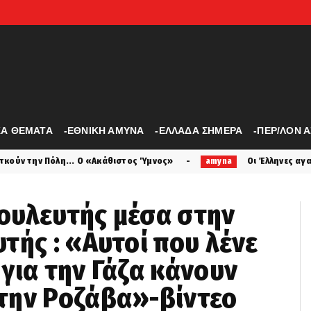
ΚΑ ΘΕΜΑΤΑ
-ΕΘΝΙΚΗ ΑΜΥΝΑ
-ΕΛΛΑΔΑ ΣΗΜΕΡΑ
-ΠΕΡ/ΛΟΝ 
θιστος Ύμνος»
Οι Έλληνες αγαπούν το Πολεμικό Ναυτικό 
amyna
ουλευτής μέσα στην
τής : «Αυτοί που λένε
για την Γάζα κάνουν
την Ροζάβα»-βίντεο