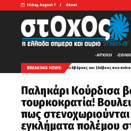
Friday, August 7
About
-APXIKH
-ΕΘΝΙ
BREAKING NEWS:
οί τσακίζουν Αβάρους και Σλάβους που πολιοτκούν την Πόλη... Ο «Ακά
Παληκάρι Κούρδισα β
τουρκοκρατία! Βουλευ
πως στενοχωριούνται 
εγκλήματα πολέμου σ