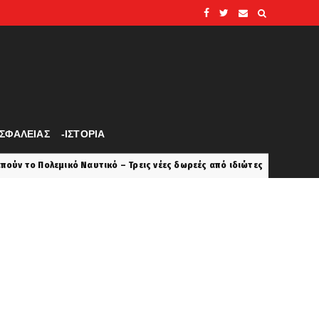
ΑΣΦΑΛΕΙΑΣ
-ΙΣΤΟΡΙΑ
– Τρεις νέες δωρεές από ιδιώτες
7 Αυγούστου... και 
history