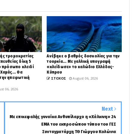
κής τρομοκρατίας
Ανέβηκε ο βαθμός δυσκολίας για την
απευθείας δίκη 5
τουρκία... Με γαλλική υπογραφή
Το πρόσωπο κλειδί
«κλείδωσε» το καλώδιο Ελλάδας-
Χαμάς... Θα
Κύπρου
την ηπειρωτική
ΣΤΟΧΟΣ
August 06, 2026
st 06, 2026
Next
Με επικεφαλής γυναίκα Ανθυπίλαρχο η «Χάλκινη» 24
ΕΜΑ του εκπροσώπου τύπου του ΓΕΣ
Συνταγματάρχη ΤΘ Γιώργου Κολώνια