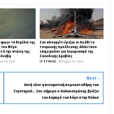
«φως» τα θεμέλια της
Σαν σπουργίτι έριξαν οι Χούθι το
 του Μέγα
τουρκικής προέλευσης Akinci που
τά την πτώση της
επιχειρούσε για λογαριασμό της
ούναβη
Σαουδικής Αραβίας
st 06, 2026
ΣΤΟΧΟΣ
August 06, 2026
Next
Αυτή είναι η πνευματική παρακαταθήκη του
Στρατηγού... Σαν σήμερα ο Κολοκοτρώνης βγάζει
τον λαμπρό του λόγο στην Πνύκα