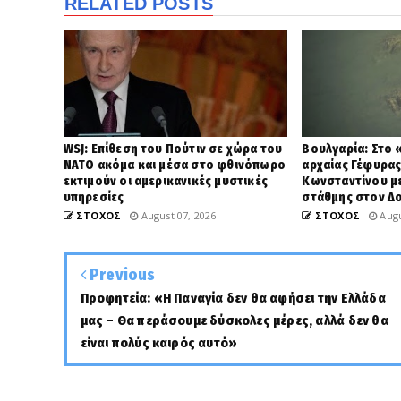
RELATED POSTS
WSJ: Επίθεση του Πούτιν σε χώρα του
Βουλγαρία: Στο 
ΝΑΤΟ ακόμα και μέσα στο φθινόπωρο
αρχαίας Γέφυρας
εκτιμούν οι αμερικανικές μυστικές
Κωνσταντίνου με
υπηρεσίες
στάθμης στον Δ
ΣΤΟΧΟΣ
August 07, 2026
ΣΤΟΧΟΣ
Augu
Previous
Προφητεία: «Η Παναγία δεν θα αφήσει την Ελλάδα
μας – Θα περάσουμε δύσκολες μέρες, αλλά δεν θα
είναι πολύς καιρός αυτό»