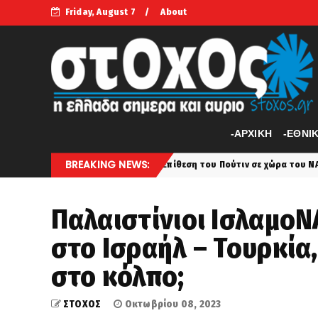
Friday, August 7
About
-APXIKH
-ΕΘΝΙ
BREAKING NEWS:
WSJ: Επίθεση του Πούτιν σε χώρα του ΝΑΤΟ ακόμα και μέσα στο
allon
Παλαιστίνιοι ΙσλαμοΝ
στο Ισραήλ – Τουρκία,
στο κόλπο;
ΣΤΟΧΟΣ
Οκτωβρίου 08, 2023