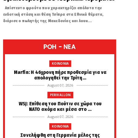
Απίστευτο φρούτο που χαρακτηρίζει απόλυτα την
ενδοτική στάση και θέση Τσίπρα στα Εθνικά θέματα,
διόρισε ο πωλητής της Μακεδονίας και λουκ...
POH - NEA
KOINONIA
Marfin: Η 46χρονη πήρε προθεσμία για να
απολογηθεί την Τρίτη...
August 07, 2026
PERIVALLON
WSJ: Επίθεση του Πούτιν σε χώρα του
ΝΑΤΟ ακόμα και μέσα στο ...
August 07, 2026
KOINONIA
Συνελήφθη στη Γερμανία μέλος της