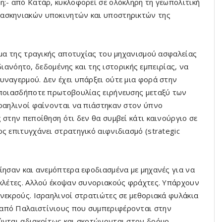
η;- από Κατάρ, κυκλοφορεί σε ολόκληρη τη γεωπολιτική
ρασκηνιακών υποκινητών και υποστηρικτών της
έμα της τραγικής αποτυχίας του μηχανισμού ασφαλείας
αδιανόητο, δεδομένης και της ιστορικής εμπειρίας, να
υναγερμού. Δεν έχει υπάρξει ούτε μια φορά στην
 οποιασδήποτε πρωτοβουλίας ειρήνευσης μεταξύ των
σραηλινοί φαίνονται να πιάστηκαν στον ύπνο
 στην πεποίθηση ότι δεν θα συμβεί κάτι καινούργιο σε
ς επιτυγχάνει στρατηγικό αιφνιδιασμό (strategic
οίησαν και ανεμόπτερα εφοδιασμένα με μηχανές για να
υκλέτες. Αλλού έκοψαν συνοριακούς φράχτες. Υπάρχουν
 νεκρούς. Ισραηλινοί στρατιώτες σε μεθοριακά φυλάκια
 από Παλαιστίνιους που συμπεριφέρονται στην
ύνται αδιακρίτως και σκοτώνονται στον δρόμο.