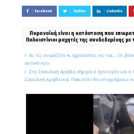
Facebook
Twitter
Linkedin
Παρανοϊκή είναι η κατάσταση που επικρατεί
Παλαιστίνιοι μαχητές της συνδεδεμένης με 
Ας τις γνωρίζετε κι αχρείαστες να 'ναι...: Οι β
αυτοκίνητο
Στη Σαουδική Αραβία σήμερα ο Ερντογάν και ο
Σαουδική Αραβία και Πακιστάν θα υπογράψουν σ