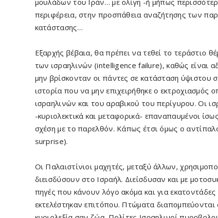
μουλάδων του Ιράν… με ολίγη -ή μήπως περισσότερ
περιφέρεια, στην προσπάθεια αναζήτησης των πα
κατάστασης…
Εξαρχής βέβαια, θα πρέπει να τεθεί το τεράστιο θ
των ισραηλινών (intelligence failure), καθώς είναι 
μην βρίσκονταν οι πάντες σε κατάσταση ύψιστου σ
ιστορία που να μην επιχειρήθηκε ο εκτροχιασμός
ισραηλινών και του αραβικού του περίγυρου. Οι ι
-κυριολεκτικά και μεταφορικά- επαναπαυμένοι ίσως
σχέση με το παρελθόν. Κάπως έτσι όμως ο αντίπαλο
surprise).
Οι Παλαιστίνιοι μαχητές, μεταξύ άλλων, χρησιμοπ
διεισδύσουν στο Ισραήλ. Διείσδυσαν και με μοτοσ
πηγές που κάνουν λόγο ακόμα και για εκατοντάδες
εκτελέστηκαν επιτόπου. Πτώματα διαπομπεύονται
κυριολεξία σαν ζώα. Πολίτες Ισραηλινοί πυροβολο