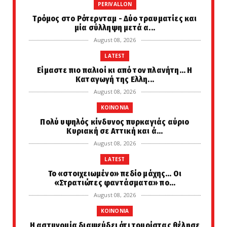
PERIVALLON
Tρόμος στο Ρότερνταμ - Δύο τραυματίες και
μία σύλληψη μετά α...
August 08, 2026
LATEST
Είμαστε πιο παλιοί κι από τον πλανήτη... Η
Καταγωγή της Ελλη...
August 08, 2026
KOINONIA
Πολύ υψηλός κίνδυνος πυρκαγιάς αύριο
Κυριακή σε Αττική και ά...
August 08, 2026
LATEST
Το «στοιχειωμένο» πεδίο μάχης… Οι
«Στρατιώτες φαντάσματα» πο...
August 08, 2026
KOINONIA
Η αστυνομία διαψεύδει ότι τουρίστας θέλησε