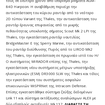
τους σε δεύτερο χρόνο από ισάριθμα βλήματα AGM-
84D Harpoon. Η αναβάθμιση περιείχε την
αντικατάσταση του κύριου ραντάρ από το νεότερο
2D τύπου Variant της Thales, την αντικατάσταση του
ραντάρ έρευνας επιφανείας από το μικρής
πιθανότητας υποκλοπής σήματος Scout Mk 2 LPI της
Thales, την εγκατάσταση ραντάρ ναυτιλίας
BridgeMaster E της Sperry Marine, την αντικατάσταση
του ραντάρ διεύθυνσης Πυρός από το LIROD Mk2
της Thales, την εγκατάσταση σε πρυμναίο ιστό του Η/
Ο συστήματος MIRADOR επίσης της Thales, την
εγκατάσταση νέου συστήματος μέτρων υποστήριξης
ηλεκτρονικών (ESM) DR3000 SLW της Thales και τέλος
την εγκατάσταση του συστήματος ασφαλών
επικοινωνιών WiSPRNet της Intracom Defense.
Επίσης εγκαταστάθηκε σύστημα ζεύξης δεδομένων
Link 11 και σύστημα εκτόξευσης αναλώσιμων ALEX με
δύο εξαπλούς εκτοξευτές Mk.137.
ΔΙΑΒΑΣΤΕ ΤΗ