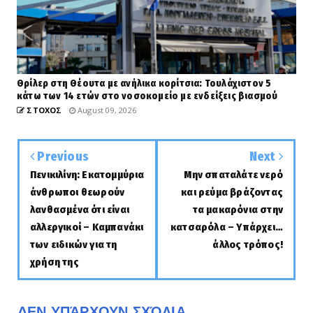
Θρίλερ στη Θέουτα με ανήλικα κορίτσια: Τουλάχιστον 5
κάτω των 14 ετών στο νοσοκομείο με ενδείξεις βιασμού
ΣΤΟΧΟΣ
August 09, 2026
Previous
Next
Πενικιλίνη: Εκατομμύρια
Μην σπαταλάτε νερό
άνθρωποι θεωρούν
και ρεύμα βράζοντας
λανθασμένα ότι είναι
τα μακαρόνια στην
αλλεργικοί – Καμπανάκι
κατσαρόλα – Υπάρχει…
των ειδικών για τη
άλλος τρόπος!
χρήση της
ΔΕΝ ΥΠΆΡΧΟΥΝ ΣΧΌΛΙΑ