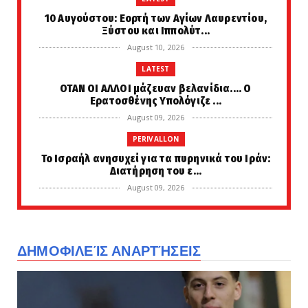
10 Αυγούστου: Εορτή των Αγίων Λαυρεντίου,
Ξύστου και Ιππολύτ...
August 10, 2026
LATEST
ΟΤΑΝ ΟΙ ΑΛΛΟΙ μάζευαν βελανίδια.... Ο
Ερατοσθένης Υπολόγιζε ...
August 09, 2026
PERIVALLON
Το Ισραήλ ανησυχεί για τα πυρηνικά του Ιράν:
Διατήρηση του ε...
August 09, 2026
LATEST
ΜΑΘΕΤΕ και αυτό... Όταν η Αλβανία ζητούσε
Ένωση με την Ελλάδ...
ΔΗΜΟΦΙΛΕΊΣ ΑΝΑΡΤΉΣΕΙΣ
August 09, 2026
LATEST
Ηλεία: Μαίνεται η φωτιά στο Μουζάκι –