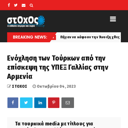
BREAKING NEWS:
Πήγαν να κάψουν την Άνοιξη χθες βράδυ... Οριοθετή
koinonia
Ενόχληση των Τούρκων από την
επίσκεψη της ΥΠΕΞ Γαλλίας στην
Αρμενία
ΣΤΟΧΟΣ
Οκτωβρίου 04, 2023
Τα τουρκικά media με τίτλους για