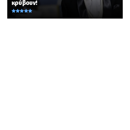
κρύβουν!
πρέπει να καταρρίπτ...
August 08, 2026
LATEST
Προδοτικό ντοκουμέντο...!!! Να γιατί τους
ξέσκισε ο Ζέρβας.....
August 08, 2026
AMYNA
Ανάλυση: Ο Ισραηλινός Αντιαεροπορικός
Θόλος των Ελληνικών Εν...
August 08, 2026
LATEST
Το ξέρετε αυτό...;;; ΚΙΝΔΥΝΟΣ: Αυτές είναι οι 7
τροφές που δ...
August 08, 2026
PERIVALLON
Ο «Δράκος» του Λονδίνου: 40χρονος με
προβλήματα όρασης σκότω...
August 08, 2026