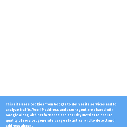
August 06, 2026
LATEST
6 Αυγούστου: Μια μεγάλη γιορτή ξημέρωσε
για την Ορθοδοξία......
August 06, 2026
LATEST
Δέος στην Πρέβεζα: Βρέθηκε ναυάγιο
γερμανικού πλοίου του Β’ ...
August 05, 2026
LATEST
Αίμα στον ποταμό Σάβο… Οι Βυζαντινοί
τσακίζουν και τους υπερ...
August 05, 2026
KOINONIA
This site uses cookies from Google to deliver its services and to
analyze traffic. Your IP address and user-agent are shared with
Δολοφονία Σκωτσέζας στην Κυψέλη από τον
Αφγανό: Τα δύο σενάρ...
Google along with performance and security metrics to ensure
quality of service, generate usage statistics, and to detect and
August 05, 2026
address abuse.