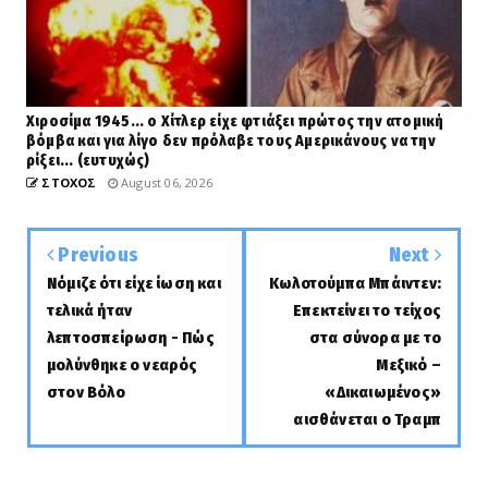
Χιροσίμα 1945... ο Χίτλερ είχε φτιάξει πρώτος την ατομική
βόμβα και για λίγο δεν πρόλαβε τους Αμερικάνους να την
ρίξει... (ευτυχώς)
ΣΤΟΧΟΣ
August 06, 2026
Previous
Next
Νόμιζε ότι είχε ίωση και
Κωλοτούμπα Μπάιντεν:
τελικά ήταν
Επεκτείνει το τείχος
λεπτοσπείρωση - Πώς
στα σύνορα με το
μολύνθηκε ο νεαρός
Μεξικό –
στον Βόλο
«Δικαιωμένος»
αισθάνεται ο Τραμπ