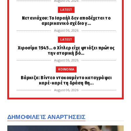
August 06, 2026
LATEST
Νετανιάχου: Το Ισραήλ δεν αποδέχεται το
αμερικανικό σχέδιο γ...
August 06, 2026
LATEST
Χιροσίμα 1945... ο Χίτλερ είχε φτιάξει πρώτος
την ατομική βό...
August 06, 2026
KOINONIA
Βάρκιζα: Βίντεο ντοκουμέντο καταγράφει
καρέ-καρέ τη δράση θη...
August 06, 2026
LATEST
Μεταμόρφωση του Σωτήρος: Τα έθιμα της
ημέρας για τη μεγάλη δ...
ΔΗΜΟΦΙΛΕΊΣ ΑΝΑΡΤΉΣΕΙΣ
August 06, 2026
ETHNIKA