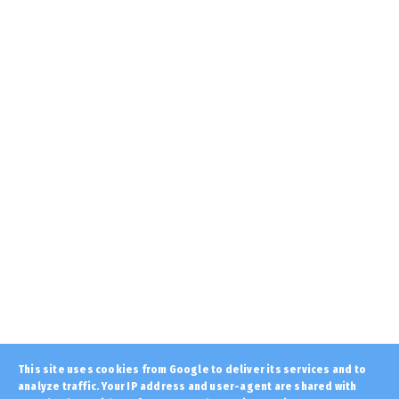
UNCATEGORIZED
«Ολίγοι πόντοι έμειναν να βγει το
σπαθί από το θηκάρι... » Τ...
August 08, 2026
KOINONIA
Ανησυχία από το ξέσπασμα του ιού του
Δυτικού Νείλου με κρούσ...
August 08, 2026
LATEST
Το συγκλονιστικό θαύμα της Παναγίας
που τάραξε τις μουσουλμα...
August 08, 2026
KOINONIA
Έρχονται ισχυροί άνεμοι 8 μποφόρ και
υψηλές θερμοκρασίες τα ...
August 08, 2026
LATEST
This site uses cookies from Google to deliver its services and to
analyze traffic. Your IP address and user-agent are shared with
Αύγουστος 1993... Η επίσκεψη του