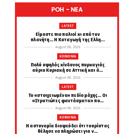
POH - NEA
LATEST
Είμαστε πιο παλιοί κι από τον
πλανήτη... Η Καταγωγή της Ελλη...
August 08, 2026
KOINONIA
Πολύ υψηλός κίνδυνος πυρκαγιάς
αύριο Κυριακή σε Αττική και ά...
August 08, 2026
LATEST
Το «στοιχειωμένο» πεδίο μάχης… Οι
«Στρατιώτες φαντάσματα» πο...
August 08, 2026
KOINONIA
Η αστυνομία διαψεύδει ότι τουρίστας
θέλησε να πληρώσει για ν...