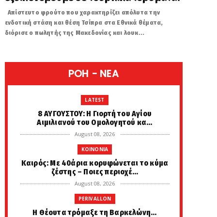
Απίστευτο φρούτο που χαρακτηρίζει απόλυτα την
ενδοτική στάση και θέση Τσίπρα στα Εθνικά θέματα,
διόρισε ο πωλητής της Μακεδονίας και λουκ...
POH - NEA
LATEST
8 ΑΥΓΟΥΣΤΟΥ: Η Γιορτή του Αγίου
Αιμιλιανού του Ομολογητού κα...
August 08, 2026
KOINONIA
Καιρός: Με 40άρια κορυφώνεται το κύμα
ζέστης – Ποιες περιοχέ...
August 08, 2026
PERIVALLON
H Θέουτα τρόμαξε τη Βαρκελώνη...