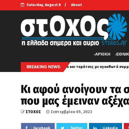
Saturday, August 8
About
-APXIKH
-ΕΘΝΙ
BREAKING NEWS:
ρώνουν μπαλκόνια και ταράτσες με αγκαθωτά συρματοπλέγματα
l
Κι αφού ανοίγουν τα σ
που μας έμειναν αξέχα
ΣΤΟΧΟΣ
Σεπτεμβρίου 05, 2023
Facebook
Twitter
Linkedin