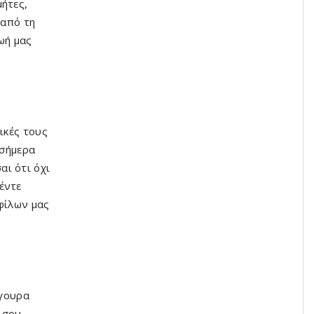
μήτες,
 από τη
ωή μας
ικές τους
 σήμερα
ι ότι όχι
έντε
 φίλων μας
ίγουρα
 σου