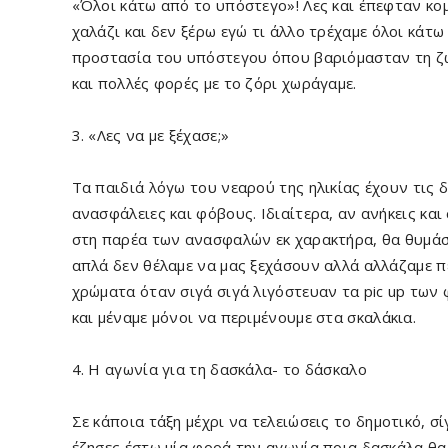
«Όλοι κάτω από το υπόστεγο»! Λες και έπεφταν κο
χαλάζι και δεν ξέρω εγώ τι άλλο τρέχαμε όλοι κάτω
προστασία του υπόστεγου όπου βαριόμασταν τη ζ
και πολλές φορές με το ζόρι χωράγαμε.
3. «Λες να με ξέχασε;»
Τα παιδιά λόγω του νεαρού της ηλικίας έχουν τις δ
ανασφάλειες και φόβους. Ιδιαίτερα, αν ανήκεις και
στη παρέα των ανασφαλών εκ χαρακτήρα, θα θυμάσα
απλά δεν θέλαμε να μας ξεχάσουν αλλά αλλάζαμε π
χρώματα όταν σιγά σιγά λιγόστευαν τα pic up των
και μέναμε μόνοι να περιμένουμε στα σκαλάκια.
4. Η αγωνία για τη δασκάλα- το δάσκαλο
Σε κάποια τάξη μέχρι να τελειώσεις το δημοτικό, σ
έζησες έστω μία φορά την αγωνία ποια δασκάλα θα