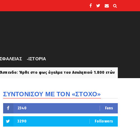
ΑΣΦΑΛΕΙΑΣ
-ΙΣΤΟΡΙΑ
ως άγαλμα του Ασκληπιού 1.800 ετών
Κύπρος: Πανικός 
latest
ΣΥΝΤΟΝΙΣΟΥ ΜΕ ΤΟΝ «ΣΤΟΧΟ»
2340
Fans
3290
Followers