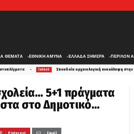
ΚΑ ΘΕΜΑΤΑ
-ΕΘΝΙΚΗ ΑΜΥΝΑ
-ΕΛΛΑΔΑ ΣΗΜΕΡΑ
-ΠΕΡ/ΛΟΝ 
Σπουδαία αρχαιολογική ανακάλυψη στην Άσπενδο: Ήρθε στο φ
atest
χολεία... 5+1 πράγματα
στα στο Δημοτικό...
Pinterest
Email