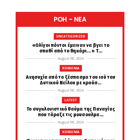
POH - NEA
UNCATEGORIZED
«Ολίγοι πόντοι έμειναν να βγει το
σπαθί από το θηκάρι... » Τ...
August 08, 2026
KOINONIA
Ανησυχία από το ξέσπασμα του ιού του
Δυτικού Νείλου με κρούσ...
August 08, 2026
LATEST
Το συγκλονιστικό θαύμα της Παναγίας
που τάραξε τις μουσουλμα...
August 08, 2026
KOINONIA