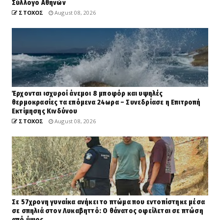
Σύλλογο Αθηνών
ΣΤΟΧΟΣ
August 08, 2026
Έρχονται ισχυροί άνεμοι 8 μποφόρ και υψηλές
θερμοκρασίες τα επόμενα 24ωρα – Συνεδρίασε η Επιτροπή
Εκτίμησης Κινδύνου
ΣΤΟΧΟΣ
August 08, 2026
Σε 57χρονη γυναίκα ανήκει το πτώμα που εντοπίστηκε μέσα
σε σπηλιά στον Λυκαβηττό: Ο θάνατος οφείλεται σε πτώση
από ύψος…