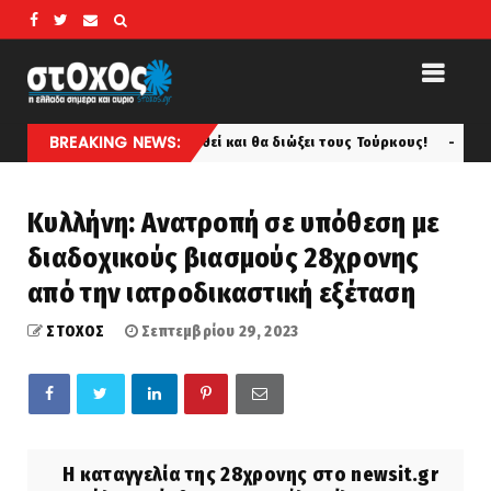
BREAKING NEWS:
ών που θα γυμνωθεί και θα διώξει τους Τούρκους!
Ανη
koinonia
Κυλλήνη: Ανατροπή σε υπόθεση με
διαδοχικούς βιασμούς 28χρονης
από την ιατροδικαστική εξέταση
ΣΤΟΧΟΣ
Σεπτεμβρίου 29, 2023
Η καταγγελία της 28χρονης στο newsit.gr