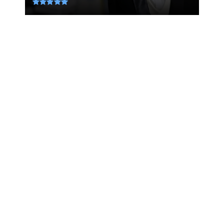
August 08, 2026
LATEST
Το αντικαρκινικό τρόφιμο που έχει
περισσότερο ασβέστιο από τ...
August 08, 2026
LATEST
Σκόπια: Οι Αλβανοί φοιτητές
επιμένουν οι πτυχιακές εξετάσεις...
August 08, 2026
LATEST
Πώς κτίστηκε ο Παρθενώνας; Ένα
εκπληκτικό βίντεο του PBS δίν...
August 08, 2026
KOINONIA
Βρέθηκε σορός σε σπηλιά κοντά στο
εκκλησάκι των Αγίων Ισιδώρ...
August 08, 2026
FAVORI