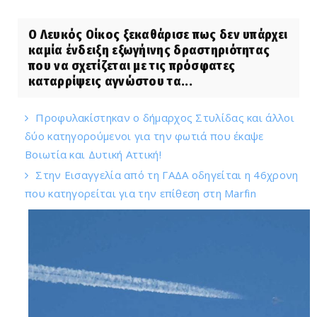
Ο Λευκός Οίκος ξεκαθάρισε πως δεν υπάρχει
καμία ένδειξη εξωγήινης δραστηριότητας
που να σχετίζεται με τις πρόσφατες
καταρρίψεις αγνώστου τα...
Προφυλακίστηκαν ο δήμαρχος Στυλίδας και άλλοι
δύο κατηγορούμενοι για την φωτιά που έκαψε
Βοιωτία και Δυτική Αττική!
Στην Εισαγγελία από τη ΓΑΔΑ οδηγείται η 46χρονη
που κατηγορείται για την επίθεση στη Marfin