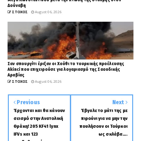
Δούναβη
ΣΤΟΧΟΣ
August 06, 2026
Σαν σπουργίτι έριξαν οι Χούθι το τουρκικής προέλευσης
Akinci που επιχειρούσε για λογαριασμό της Σαουδικής
Αραβίας
ΣΤΟΧΟΣ
August 06, 2026
Previous
Next
Έρχονται και θα κάνουν
Έβγαλε το μάτι της με
σεισμό στην Ανατολική
πιρούνι για να μην την
Θράκη! 205 KF41 lynx
πουλήσουν οι Τούρκοι
IFVs και 123
ως σκλάβα….