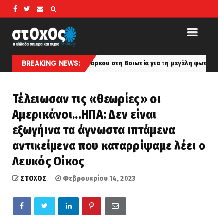
BREAKING NEWS:
 του αιολικού πάρκου στη Βοιωτία για τη μεγάλη φωτιά! Στο «μικροσκό
Τέλειωσαν τις «θεωρίες» οι
Αμερικάνοι...ΗΠΑ: Δεν είναι
εξωγήινα τα άγνωστα ιπτάμενα
αντικείμενα που καταρρίψαμε λέει ο
Λευκός Οίκος
ΣΤΟΧΟΣ
Φεβρουαρίου 14, 2023