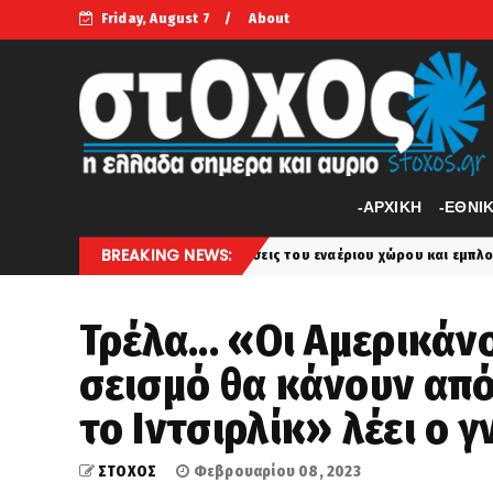
Friday, August 7
About
-APXIKH
-ΕΘΝΙ
BREAKING NEWS:
.. Παραβιάσεις του εναέριου χώρου και εμπλοκή με οπλισμένα τουρκικά 
Τρέλα... «Οι Αμερικάν
σεισμό θα κάνουν απ
το Ιντσιρλίκ» λέει ο 
ΣΤΟΧΟΣ
Φεβρουαρίου 08, 2023