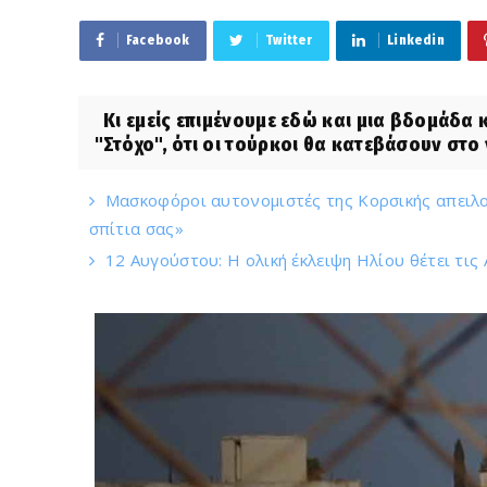
Facebook
Twitter
Linkedin
Κι εμείς επιμένουμε εδώ και μια βδομάδα κ
"Στόχο", ότι οι τούρκοι θα κατεβάσουν στο ν
Μασκοφόροι αυτονομιστές της Κορσικής απειλο
σπίτια σας»
12 Αυγούστου: Η ολική έκλειψη Ηλίου θέτει τις