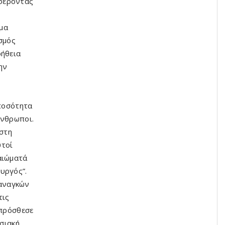
φέροντας
μα
σμός
οήθεια
ην
 ποσότητα
άνθρωποι.
 στη
υτοί
αιώματά
υργός”.
αναγκών
τις
 πρόσθεσε
ασιακή