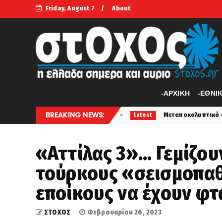
Friday, August 7
About
-APXIKH
-ΕΘΝΙ
BREAKING NEWS:
ύρι στην Ηλεία...
Μεταποκαλυπτικό σενάριο... Έτσι θα
latest
«Αττίλας 3»... Γεμίζο
τούρκους «σεισμοπαθε
εποίκους να έχουν φτ
ΣΤΟΧΟΣ
Φεβρουαρίου 26, 2023