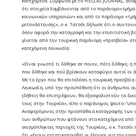
κατεχόμενα. Σύμφωνα με το HELLAS JOURNAL, ανα
ότι στοιχεία λαμβάνονται από το παράνομο«τμήμα
κοινωνικών υπηρεσιών» και από το παράνομο «τμή
μετανάστευσης», ο κ. Τατσόι δήλωσε ότι ο συντονι
όσον αφορά την καταγραφή και την επισιτιστική β
γίνεται από την τουρκική παράνομη «πρεσβεία» στ
κατεχόμενη Λευκωσία.
«Είναι γνωστό τι δόθηκε σε ποιον, πότε δόθηκε, η
που δόθηκε και πού βρίσκουν καταφύγιο αυτοί οι 
Με το έργο που θα επιτελέσει η τουρκική πρεσβεία
Λευκωσία, υπό την προϋπόθεση ότι οι άνθρωποι α
(δήθεν) θα επιστρέψουν, θα εξασφαλιστούν τα δικ
τους στην Τουρκία», είπε ο παράνομος ψευτο-“υπο
Αναφερόμενος στην προσπάθεια καταγραφής των 
των ανθρώπων που φτάνουν στα κατεχόμενα από 
σεισμόπληκτες περιοχές της Τουρκίας, ο κ. Τατσόι
ότι «έχουν εντατικοποιηθεί οι έλεγχοι για την εργ