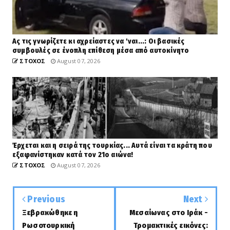
Ας τις γνωρίζετε κι αχρείαστες να 'ναι...: Οι βασικές
συμβουλές σε ένοπλη επίθεση μέσα από αυτοκίνητο
ΣΤΟΧΟΣ
August 07, 2026
Έρχεται και η σειρά της τουρκίας... Αυτά είναι τα κράτη που
εξαφανίστηκαν κατά τον 21ο αιώνα!
ΣΤΟΧΟΣ
August 07, 2026
Previous
Next
Ξεβρακώθηκε η
Μεσαίωνας στο Ιράκ -
Ρωσοτουρκική
Τρομακτικές εικόνες: