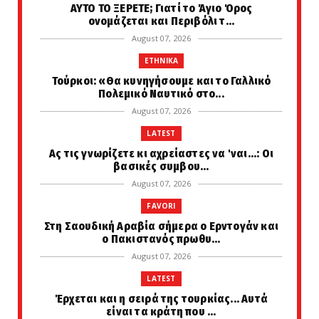
ΑΥΤΟ ΤΟ ΞΕΡΕΤΕ; Γιατί το Άγιο Όρος
ονομάζεται και Περιβόλι τ...
August 07, 2026
ETHNIKA
Τούρκοι: «Θα κυνηγήσουμε και το Γαλλικό
Πολεμικό Ναυτικό στο...
August 07, 2026
LATEST
Ας τις γνωρίζετε κι αχρείαστες να 'ναι...: Οι
βασικές συμβου...
August 07, 2026
FAVORI
Στη Σαουδική Αραβία σήμερα ο Ερντογάν και
ο Πακιστανός πρωθυ...
August 07, 2026
LATEST
Έρχεται και η σειρά της τουρκίας... Αυτά
είναι τα κράτη που ...