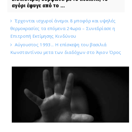
αγόρι έφυγε από το ...
Έρχονται ισχυροί άνεμοι 8 μποφόρ και υψηλές
θερμοκρασίες τα επόμενα 24ωρα – Συνεδρίασε η
Επιτροπή Εκτίμησης Κινδύνου
Αύγουστος 1993... Η επίσκεψη του βασιλιά
Κωνσταντίνου μετα των διαδόχων στο Άγιον Όρος