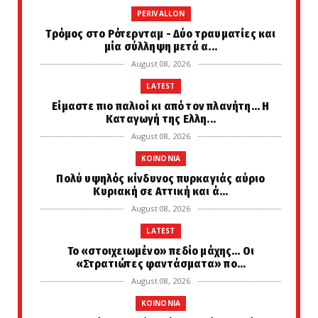
PERIVALLON
Tρόμος στο Ρότερνταμ - Δύο τραυματίες και
μία σύλληψη μετά α...
August 08, 2026
LATEST
Είμαστε πιο παλιοί κι από τον πλανήτη... Η
Καταγωγή της Ελλη...
August 08, 2026
KOINONIA
Πολύ υψηλός κίνδυνος πυρκαγιάς αύριο
Κυριακή σε Αττική και ά...
August 08, 2026
LATEST
Το «στοιχειωμένο» πεδίο μάχης… Οι
«Στρατιώτες φαντάσματα» πο...
August 08, 2026
KOINONIA