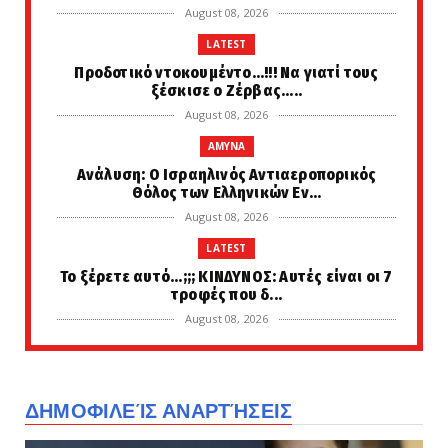
August 08, 2026
LATEST
Προδοτικό ντοκουμέντο...!!! Να γιατί τους
ξέσκισε ο Ζέρβας.....
August 08, 2026
AMYNA
Ανάλυση: Ο Ισραηλινός Αντιαεροπορικός
Θόλος των Ελληνικών Εν...
August 08, 2026
LATEST
Το ξέρετε αυτό...;;; ΚΙΝΔΥΝΟΣ: Αυτές είναι οι 7
τροφές που δ...
August 08, 2026
PERIVALLON
Ο «Δράκος» του Λονδίνου: 40χρονος με
προβλήματα όρασης σκότω...
ΔΗΜΟΦΙΛΕΊΣ ΑΝΑΡΤΉΣΕΙΣ
August 08, 2026