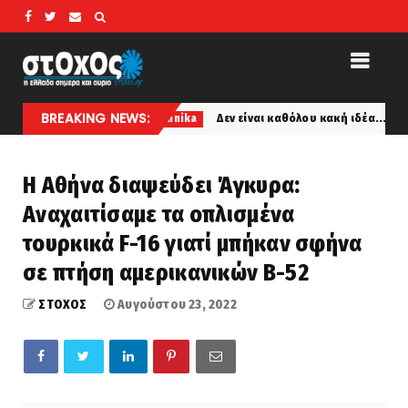
BREAKING NEWS:
μνος!
Δεν είναι καθόλου κακή ιδέα... «Η Ελλάδα πρέπε
ethnika
Η Αθήνα διαψεύδει Άγκυρα:
Αναχαιτίσαμε τα οπλισμένα
τουρκικά F-16 γιατί μπήκαν σφήνα
σε πτήση αμερικανικών Β-52
ΣΤΟΧΟΣ
Αυγούστου 23, 2022