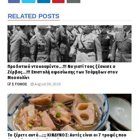
RELATED POSTS
Προδοτικό ντοκουμέντο...!!! Να γιατί τους ξέσκισε ο
Ζέρβας...!!! Επιστολή αφοσίωσης των Τσάμηδων στον
Μουσολίνι
ΣΤΟΧΟΣ
August 08, 2026
Το ξέρετε αυτό...;;; ΚΙΝΔΥΝΟΣ: Αυτές είναι οι 7 τροφές που