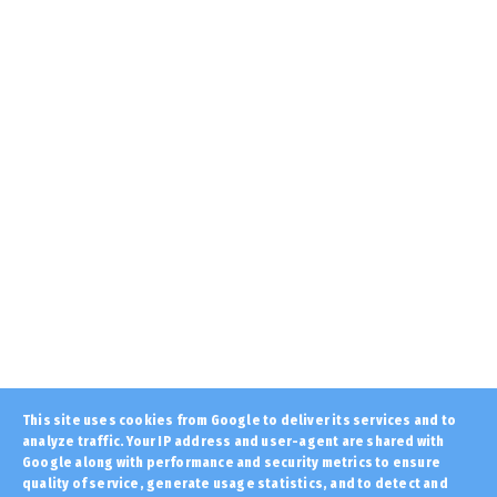
την Ελλάδα... Σκότωσε...
August 08, 2026
STOXOS
Γλυπτά του Παρθενώνα: Άδωνις και
Κυρανάκης ζητούν την παρέμβ...
August 08, 2026
LATEST
Συγκλονιστική προφητεία: Θα γίνονται
πόλεμοι παντού – Η Ελλά...
August 08, 2026
ETHNIKA
Η Τουρκία επιχειρεί νέο «γκριζάρισμα» στο
Αιγαίο και προκαλε...
August 08, 2026
LATEST
This site uses cookies from Google to deliver its services and to
analyze traffic. Your IP address and user-agent are shared with
Όταν ελληνικό Mirage 2000-5 γλέντησε
Τούρκο πιλότο στο Αιγαί...
Google along with performance and security metrics to ensure
quality of service, generate usage statistics, and to detect and
August 08, 2026