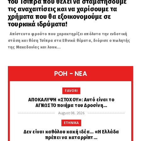
του Τσίπρα που θέλει να σταματήσουμε
τις αναχαιτίσεις και να χαρίσουμε τα
χρήματα που θα εξοικονομούμε σε
τουρκικά ιδρύματα!
Απίστευτο φρούτο που χαρακτηρίζει απόλυτα την ενδοτική
στάση και θέση Τσίπρα στα Εθνικά θέματα, διόρισε ο πωλητής
της Μακεδονίας και λουκ...
POH - NEA
FAVORI
ΑΠΟΚΑΛΥΨΗ «ΣΤΟΧΟΥ»: Αυτό είναι το
ΑΓΝΩΣΤΟ ποιήμα του Δροσίνη...
August 08, 2026
ETHNIKA
Δεν είναι καθόλου κακή ιδέα... «Η Ελλάδα
πρέπει να καταρρίπτ...