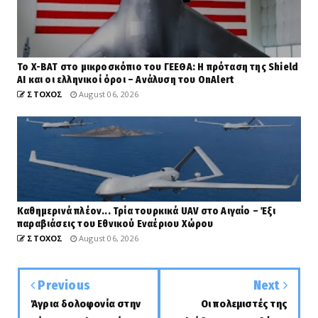
Το X-BAT στο μικροσκόπιο του ΓΕΕΘΑ: Η πρόταση της Shield
AI και οι ελληνικοί όροι – Ανάλυση του OnAlert
ΣΤΟΧΟΣ
August 06, 2026
Καθημερινά πλέον... Τρία τουρκικά UAV στο Αιγαίο – Έξι
παραβιάσεις του Εθνικού Εναέριου Χώρου
ΣΤΟΧΟΣ
August 06, 2026
Previous
Next
Άγρια δολοφονία στην
Οι πολεμιστές της