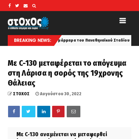
BREAKING NEWS:
 απο τα λευκά μάρμαρα του Παναθηναϊκού Σταδίου
Δια
latest
Με C-130 μεταφέρεται το απόγευμα
στη Λάρισα η σορός της 19χρονης
Θάλειας
ΣΤΟΧΟΣ
Αυγούστου 30, 2022
Με C-130 αναμένεται να μεταφερθεί