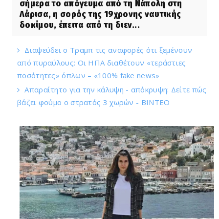
σήμερα το απόγευμα από τη Νάπολη στη
Λάρισα, η σορός της 19χρονης ναυτικής
δοκίμου, έπειτα από τη διεν...
Διαψεύδει ο Τραμπ τις αναφορές ότι ξεμένουν
από πυραύλους: Οι ΗΠΑ διαθέτουν «τεράστιες
ποσότητες» όπλων – «100% fake news»
Απαραίτητο για την κάλυψη - απόκρυψη: Δείτε πώς
βάζει φούμο ο στρατός 3 χωρών - ΒΙΝΤΕΟ