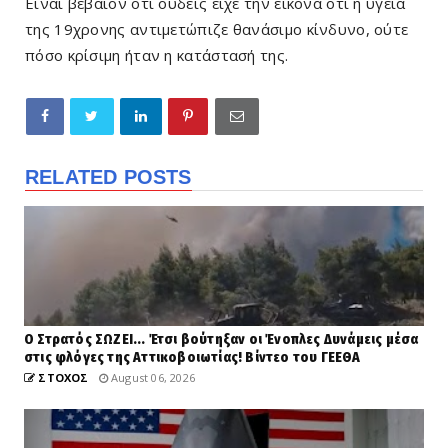
Είναι βέβαιον ότι ουδείς είχε την εικόνα ότι η υγεία
της 19χρονης αντιμετώπιζε θανάσιμο κίνδυνο, ούτε
πόσο κρίσιμη ήταν η κατάστασή της.
RELATED POSTS
Ο Στρατός ΣΩΖΕΙ... Έτσι βούτηξαν οι Ένοπλες Δυνάμεις μέσα
στις φλόγες της Αττικοβοιωτίας! Βίντεο του ΓΕΕΘΑ
ΣΤΟΧΟΣ
August 06, 2026