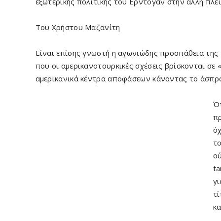
εξωτερικής πολιτικής του Ερντογάν στην άλλη πλε
Του Χρήστου Μαζανίτη
Είναι επίσης γνωστή η αγωνιώδης προσπάθεια της 
που οι αμερικανοτουρκικές σχέσεις βρίσκονται σε 
αμερικανικά κέντρα αποφάσεων κάνοντας το άσπρ
Ότ
πρ
όχ
το
ού
ta
γι
τί
κα