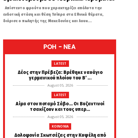
Απίστευτο φρούτο που χαρακτηρίζει απόλυτα την
ενδοτική στάση και θέση Τσίπρα στα Εθνικά θέματα,
διόρισε ο πωλητής της Μακεδονίας και λουκ...
POH - NEA
LATEST
Δέος στην Πρέβεζα: Βρέθηκε ναυάγιο
γερμανικού πλοίου του Β’ ...
August 05, 2026
LATEST
Αίμα στον ποταμό Σάβο… Οι Βυζαντινοί
τσακίζουν και τους υπερ...
August 05, 2026
KOINONIA
Δολοφονία Σκωτσέζας στην Κυψέλη από