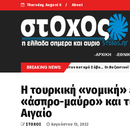
Thursday, August 6
About
-APXIKH
-ΕΘΝΙ
BREAKING NEWS:
Αίμα στον ποταμό Σάβο… Οι Βυζαντινοί τσακίζουν και τους υ
atest
Η τουρκική «νομική» 
«άσπρο-μαύρο» και τ
Αιγαίο
ΣΤΟΧΟΣ
Αυγούστου 13, 2022