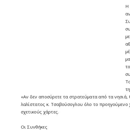
Η 
αν
Συ
συ
με
αθ
μέ
μα
το
συ
Το
τη
«Αν δεν αποσύρετε τα στρατεύματα από τα νησιά, 
λαλίστατος κ. Τσαβούσογλου όλο το προηγούμενο 
σχετικούς χάρτες.
Οι Συνθήκες