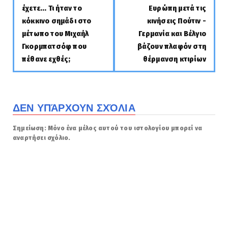
έχετε... Τι ήταν το
Ευρώπη μετά τις
κόκκινο σημάδι στο
κινήσεις Πούτιν -
μέτωπο του Μιχαήλ
Γερμανία και Βέλγιο
Γκορμπατσόφ που
βάζουν πλαφόν στη
πέθανε εχθές;
θέρμανση κτιρίων
ΔΕΝ ΥΠΆΡΧΟΥΝ ΣΧΌΛΙΑ
Σημείωση: Μόνο ένα μέλος αυτού του ιστολογίου μπορεί να
αναρτήσει σχόλιο.