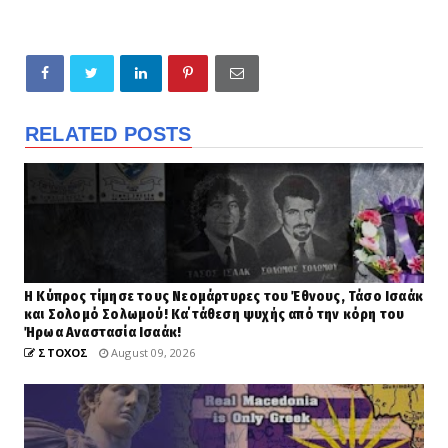
RELATED POSTS
Η Κύπρος τίμησε τους Νεομάρτυρες του Έθνους, Τάσο Ισαάκ
και Σολομό Σολωμού! Κα΄τάθεση ψυχής από την κόρη του
Ήρωα Αναστασία Ισαάκ!
ΣΤΟΧΟΣ
August 09, 2026