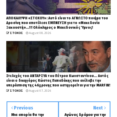
ΑΠΟΚΑΛΥΨΗ «ΣΤΟΧΟΥ»: Αυτό είναι το ΑΓΝΩΣΤΟ ποιήμα του
Δροσίνη που αποτέλεσε ΕΜΠΝΕΥΣΗ για το «Μακεδονία
Ξακουστή»...!!! Ολόκληρος ο Μακεδονικός Ύμνος!
ΣΤΟΧΟΣ
August 08, 2026
Στελεχός του ΑΝΤΑΡΣΥΑ του Πέτρου Κωνσταντίνου... Αυτός
είναι ο δικηγόρος Κώστας Παπαδάκης που ανέλαβε την
υπεράσπιση της 46χρονης που κατηγορείται για την MARFIN!
ΣΤΟΧΟΣ
August 07, 2026
Previous
Next
Μια απορία θα την
Αγώνας δρόμου για την