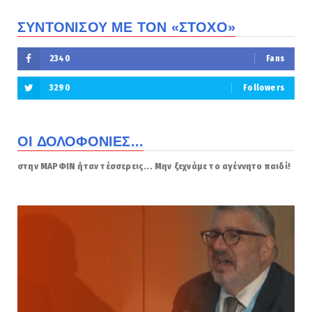
ΣΥΝΤΟΝΙΣΟΥ ΜΕ ΤΟΝ «ΣΤΟΧΟ»
2340
Fans
3290
Followers
ΟΙ ΔΟΛΟΦΟΝΙΕΣ...
στην ΜΑΡΦΙΝ ήταν τέσσερεις... Μην ξεχνάμε το αγέννητο παιδί!