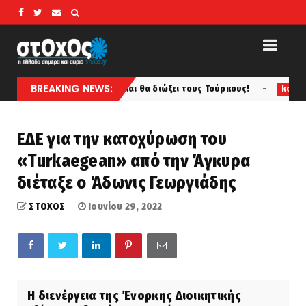
BREAKING NEWS:
ου θα γυμνωθεί και θα διώξει τους Τούρκους!
Ανησυχί
koinonia
ΕΔΕ για την κατοχύρωση του
«Τurkaegean» από την Άγκυρα
διέταξε ο Άδωνις Γεωργιάδης
ΣΤΟΧΟΣ
Ιουνίου 29, 2022
Η διενέργεια της Ένορκης Διοικητικής