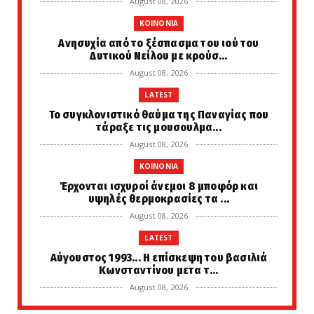
August 08, 2026
KOINONIA
Ανησυχία από το ξέσπασμα του ιού του
Δυτικού Νείλου με κρούσ...
August 08, 2026
LATEST
Το συγκλονιστικό θαύμα της Παναγίας που
τάραξε τις μουσουλμα...
August 08, 2026
KOINONIA
Έρχονται ισχυροί άνεμοι 8 μποφόρ και
υψηλές θερμοκρασίες τα ...
August 08, 2026
LATEST
Αύγουστος 1993... Η επίσκεψη του βασιλιά
Κωνσταντίνου μετα τ...
August 08, 2026
PERIVALLON