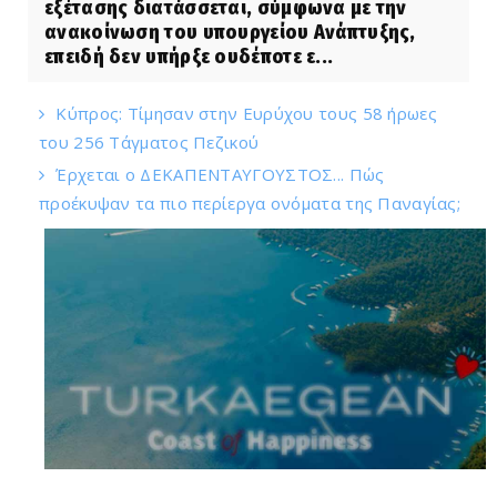
εξέτασης διατάσσεται, σύμφωνα με την
ανακοίνωση του υπουργείου Ανάπτυξης,
επειδή δεν υπήρξε ουδέποτε ε...
Κύπρος: Τίμησαν στην Ευρύχου τους 58 ήρωες
του 256 Τάγματος Πεζικού
Έρχεται ο ΔΕΚΑΠΕΝΤΑΥΓΟΥΣΤΟΣ... Πώς
προέκυψαν τα πιο περίεργα ονόματα της Παναγίας;