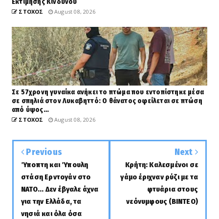
Εκτίμησης Κινδύνου
ΣΤΟΧΟΣ
August 08, 2026
Σε 57χρονη γυναίκα ανήκει το πτώμα που εντοπίστηκε μέσα
σε σπηλιά στον Λυκαβηττό: Ο θάνατος οφείλεται σε πτώση
από ύψος…
ΣΤΟΧΟΣ
August 08, 2026
Previous
Next
Ύποπτη και Ύπουλη
Κρήτη: Καλεσμένοι σε
στάση Ερντογάν στο
γάμο έριχναν ρύζι με τα
ΝΑΤΟ... Δεν έβγαλε άχνα
φτυάρια στους
για την Ελλάδα, τα
νεόνυμφους (BINTEO)
νησιά και όλα όσα