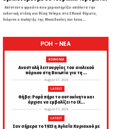
Απίστευτο φρούτο που χαρακτηρίζει απόλυτα την
ενδοτική στάση και θέση Τσίπρα στα Εθνικά θέματα,
διόρισε ο πωλητής της Μακεδονίας και λουκ...
POH - NEA
KOINONIA
Αναστολή λειτουργίας του αιολικού
πάρκου στη Βοιωτία για τη ...
August 07, 2026
LATEST
Θήβα: Ρομά πήρε το αυτοκίνητο και
άρχισε να εμβολίζει το ΙΧ...
August 07, 2026
LATEST
Σαν σήμερα το 1933 η Αγλαΐα Κυριακού με