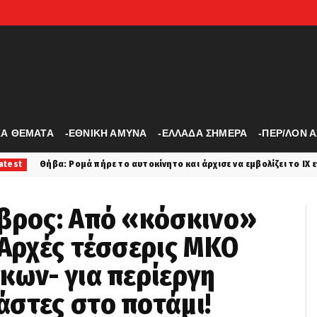
ΚΑ ΘΕΜΑΤΑ
-ΕΘΝΙΚΗ ΑΜΥΝΑ
-ΕΛΛΑΔΑ ΣΗΜΕΡΑ
-ΠΕΡ/ΛΟΝ 
 το αυτοκίνητο και άρχισε να εμβολίζει το ΙΧ ενός αλλοδαπού
la
Έβρος: Από «κόσκινο»
 Αρχές τέσσερις ΜΚΟ
κων- για περίεργη
στες στο ποτάμι!