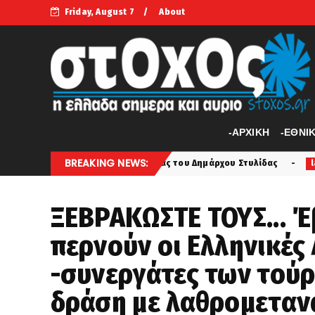
Friday, August 7
About
-APXIKH
-ΕΘΝΙ
BREAKING NEWS:
 της εταιρείας του Δημάρχου Στυλίδας
Θήβα: Ρομά πήρε
latest
ΞΕΒΡΑΚΩΣΤΕ ΤΟΥΣ... 
περνούν οι Ελληνικές
-συνεργάτες των τούρ
δράση με λαθρομετανά