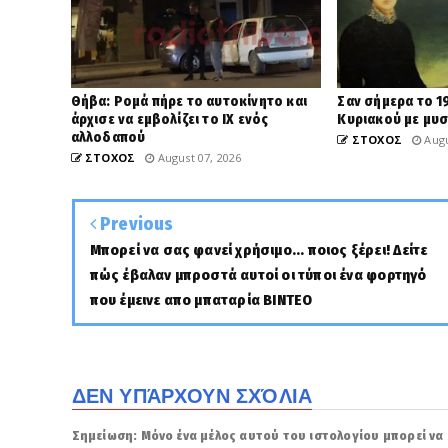
Θήβα: Ρομά πήρε το αυτοκίνητο και
Σαν σήμερα το 19
άρχισε να εμβολίζει το ΙΧ ενός
Κυριακού με μυστ
αλλοδαπού
ΣΤΟΧΟΣ
Augu
ΣΤΟΧΟΣ
August 07, 2026
Previous
Μπορεί να σας φανεί χρήσιμο... ποιος ξέρει! Δείτε
πώς έβαλαν μπροστά αυτοί οι τύποι ένα φορτηγό
που έμεινε απο μπαταρία ΒΙΝΤΕΟ
ΔΕΝ ΥΠΆΡΧΟΥΝ ΣΧΌΛΙΑ
Σημείωση: Μόνο ένα μέλος αυτού του ιστολογίου μπορεί να 