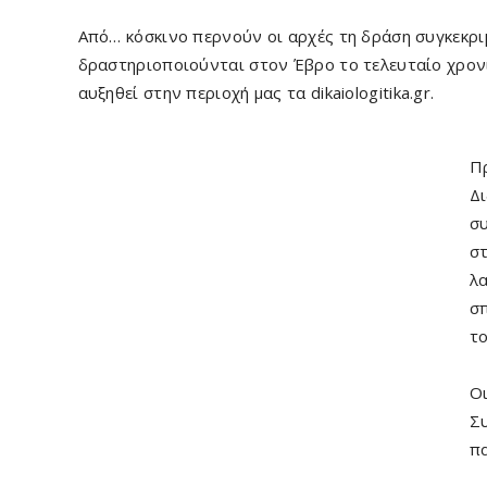
Από… κόσκινο περνούν οι αρχές τη δράση συγκεκ
δραστηριοποιούνται στον Έβρο το τελευταίο χρον
αυξηθεί στην περιοχή μας τα dikaiologitika.gr.
Πρ
Δι
συ
στ
λα
σ
το
Οι
Συ
π