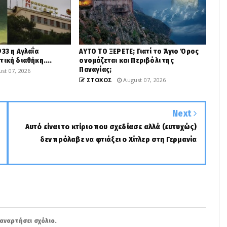
33 η Αγλαΐα
ΑΥΤΟ ΤΟ ΞΕΡΕΤΕ; Γιατί το Άγιο Όρος
ική διαθήκη....
ονομάζεται και Περιβόλι της
Παναγίας;
st 07, 2026
ΣΤΟΧΟΣ
August 07, 2026
Next
Αυτό είναι το κτίριο που σχεδίασε αλλά (ευτυχώς)
δεν πρόλαβε να φτιάξει ο Χίτλερ στη Γερμανία
αναρτήσει σχόλιο.