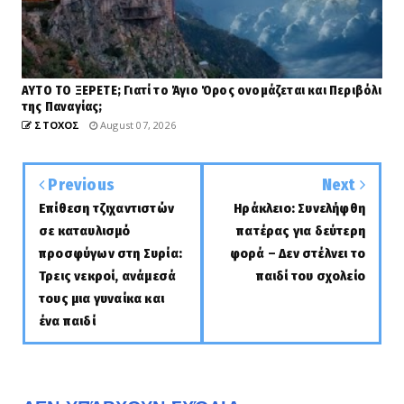
ΑΥΤΟ ΤΟ ΞΕΡΕΤΕ; Γιατί το Άγιο Όρος ονομάζεται και Περιβόλι
της Παναγίας;
ΣΤΟΧΟΣ
August 07, 2026
Previous
Next
Επίθεση τζιχαντιστών
Ηράκλειο: Συνελήφθη
σε καταυλισμό
πατέρας για δεύτερη
προσφύγων στη Συρία:
φορά – Δεν στέλνει το
Τρεις νεκροί, ανάμεσά
παιδί του σχολείο
τους μια γυναίκα και
ένα παιδί