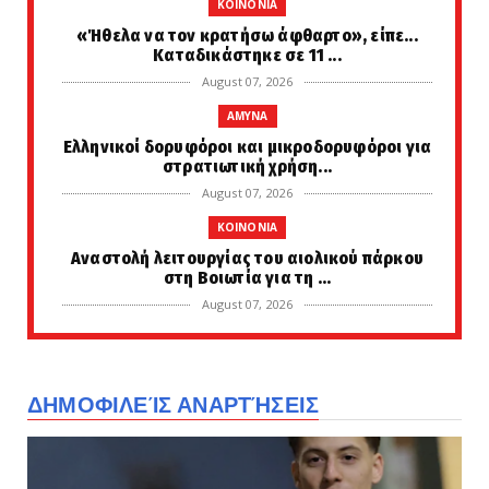
KOINONIA
«Ήθελα να τον κρατήσω άφθαρτο», είπε...
Καταδικάστηκε σε 11 ...
August 07, 2026
AMYNA
Ελληνικοί δορυφόροι και μικροδορυφόροι για
στρατιωτική χρήση...
August 07, 2026
KOINONIA
Αναστολή λειτουργίας του αιολικού πάρκου
στη Βοιωτία για τη ...
August 07, 2026
LATEST
Θήβα: Ρομά πήρε το αυτοκίνητο και άρχισε να
εμβολίζει το ΙΧ...
ΔΗΜΟΦΙΛΕΊΣ ΑΝΑΡΤΉΣΕΙΣ
August 07, 2026
LATEST
Σαν σήμερα το 1933 η Αγλαΐα Κυριακού με