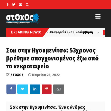
BREAKING NEWS:
α στο Αρδάνι – Απαγορεύτηκε η κολύμβηση
Στη θαυματο
latest
Σοκ στην Ηγουμενίτσα: 53χρονος
βρέθηκε απαγχονισμένος έξω από
το νεκροταφείο
ΣΤΟΧΟΣ
Μαρτίου 23, 2022
Σοκ στην Ηγουμενίτσα. Ένας άνδρας