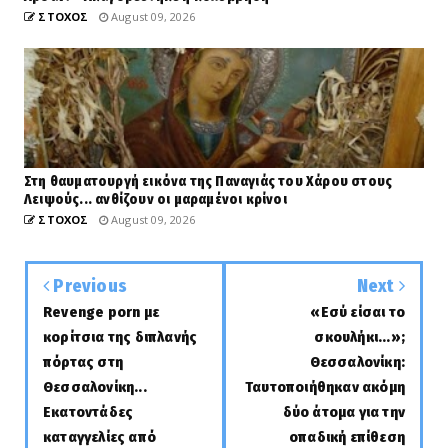
ΣΤΟΧΟΣ
August 09, 2026
Στη θαυματουργή εικόνα της Παναγιάς του Χάρου στους
Λειψούς... ανθίζουν οι μαραμένοι κρίνοι
ΣΤΟΧΟΣ
August 09, 2026
Previous
Next
Revenge porn με
«Εσύ είσαι το
κορίτσια της διπλανής
σκουλήκι...»;
πόρτας στη
Θεσσαλονίκη:
Θεσσαλονίκη...
Ταυτοποιήθηκαν ακόμη
Εκατοντάδες
δύο άτομα για την
καταγγελίες από
οπαδική επίθεση