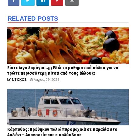
RELATED POSTS
Είστε λιγο λαμόγια...;;; Εδώ το μαθηματικό κόλπο για να
τρώτε περισσότερη πίτσα από τους άλλους!
ΣΤΟΧΟΣ
August 09, 2026
Κάρπαθος: Βρέθηκαν παλιά πυρομαχικά σε παραλία στο
Αρδάνι – Απαγορεύτηκε η κολύμβηση