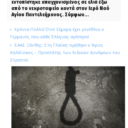
εντοπίστηκε απαγχονισμένος σε ελιά έξω
από το νεκροταφείο κοντά στον Ιερό Ναό
Αγίου Παντελεήμονος. Σύμφων...
Χρόνια Πολλά Ότο! Σήμερα έχει γενέθλια ο
Γερμανός που κάθε Έλληνας αγάπησε!
EAAΣ Ξάνθης: Στη Γλαύκη τιμήθηκε ο Άγιος
Καλλίνικος – Προστάτης των Ειδικών Δυνάμεων του
Στρατού