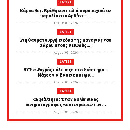
LATEST
Κάρπαθος: Βρέθηκαν παλιά πυρομαχικά σε
παραλία στο Αρδάνι – ...
August 09, 2026
LATEST
Στη θαυματουργή εικόνα της Παναγιάς του
Χάρου στους Λειψούς....
August 09, 2026
LATEST
NYT: «Ψυχρός πόλεμος» στο διάστημα –
Μάχες για βάσεις και φυ...
August 09, 2026
LATEST
«Εφιάλτης»: Όταν ο ελληνικός
κινηματογράφος «αντέγραψε» τον ...
August 09, 2026
LATEST
Σε πύρινο συναγερμό η χώρα: 400 φωτιές